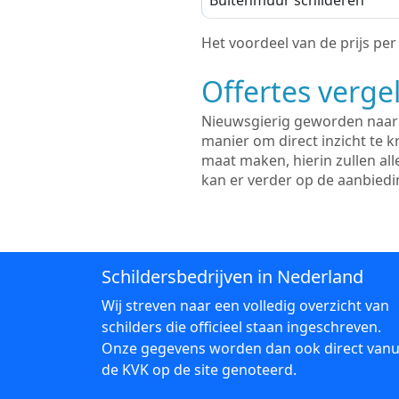
Buitenmuur schilderen
Het voordeel van de prijs per m
Offertes vergel
Nieuwsgierig geworden naar d
manier om direct inzicht te kr
maat maken, hierin zullen al
kan er verder op de aanbied
Schildersbedrijven in Nederland
Wij streven naar een volledig overzicht van
schilders die officieel staan ingeschreven.
Onze gegevens worden dan ook direct vanu
de KVK op de site genoteerd.