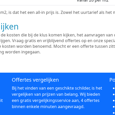
Vanaf 20 per m2
2, is dat het een all-in prijs is. Zowel het uurtarief als het
ijken
e kosten die bij de klus komen kijken, het aanvragen van o
ijgen. Vraag gratis en vrijblijvend offertes op en onze speci
le kosten worden benoemd. Mocht er een offerte tussen zit
ing worden ingegaan.
Offertes vergelijken
Po
Bij het vinden van een geschikte schilder, is het
vergelijken van prijzen van belang. Wij bieden
it
een gratis vergelijkingsservice aan, 4 offertes
binnen enkele minuten aangevraagd.