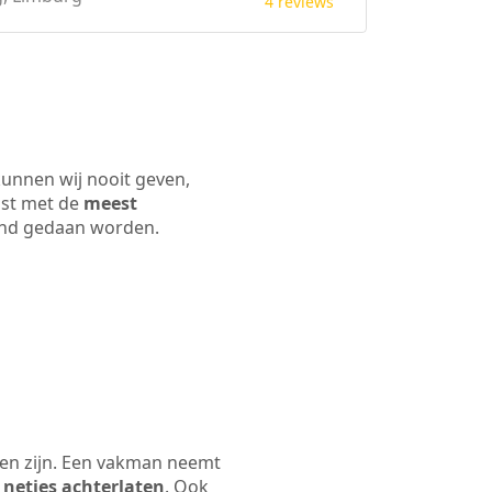
4 reviews
kunnen wij nooit geven,
ijst met de
meest
 land gedaan worden.
len zijn. Een vakman neemt
 netjes achterlaten
. Ook