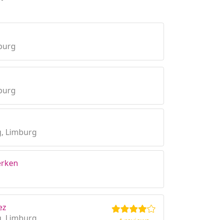
mburg
mburg
g, Limburg
erken
ez
g, Limburg