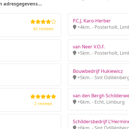
n adresgegevens...
P.C.J. Karo-Herber
+4km. - Posterholt, Li
42 reviews
van Neer V.O.F.
+5km. - Posterholt, Li
Bouwbedrijf Hukiewicz
+5km. - Sint Odiliënber
van den Bergh Schilderw
+6km. - Echt, Limburg
2 reviews
Schildersbedrijf L'Hermin
+6km. - Sint Odiliënber