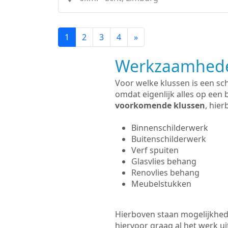
1
2
3
4
»
Werkzaamhede
Voor welke klussen is een sc
omdat eigenlijk alles op een 
voorkomende klussen
, hie
Binnenschilderwerk
Buitenschilderwerk
Verf spuiten
Glasvlies behang
Renovlies behang
Meubelstukken
Hierboven staan mogelijkhede
hiervoor graag al het werk 