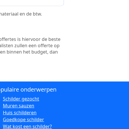
 materiaal en de btw.
ffertes is hiervoor de beste
alisten zullen een offerte op
ten binnen het budget, dan
pulaire onderwerpen
Schilder gezocht
Muren sauzen
Huis schilderen
Goedkope schilder
Wat kost een schilder?