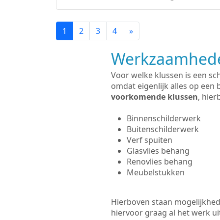
1
2
3
4
»
Werkzaamhede
Voor welke klussen is een sc
omdat eigenlijk alles op een 
voorkomende klussen
, hie
Binnenschilderwerk
Buitenschilderwerk
Verf spuiten
Glasvlies behang
Renovlies behang
Meubelstukken
Hierboven staan mogelijkhede
hiervoor graag al het werk 