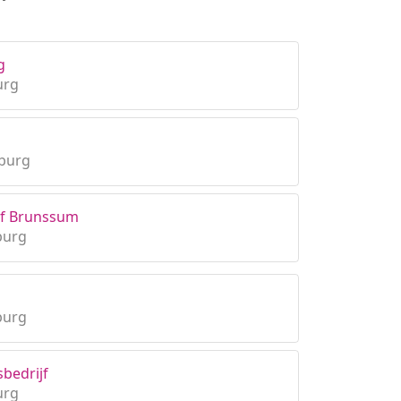
g
urg
mburg
jf Brunssum
burg
burg
bedrijf
urg