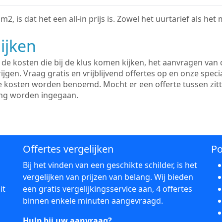
2, is dat het een all-in prijs is. Zowel het uurtarief als het
ijken
e kosten die bij de klus komen kijken, het aanvragen van o
ijgen. Vraag gratis en vrijblijvend offertes op en onze speci
le kosten worden benoemd. Mocht er een offerte tussen zit
ing worden ingegaan.
Offertes vergelijken
Po
Bij het vinden van een geschikte schilder, is het
vergelijken van prijzen van belang. Wij bieden
it
een gratis vergelijkingsservice aan, 4 offertes
binnen enkele minuten aangevraagd.
Hulp bij uw aanvraag?