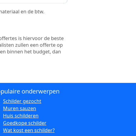
 materiaal en de btw.
ffertes is hiervoor de beste
alisten zullen een offerte op
ten binnen het budget, dan
pulaire onderwerpen
Schilder gezocht
Muren sauzen
Huis schilderen
Goedkope schilder
Wat kost een schilder?