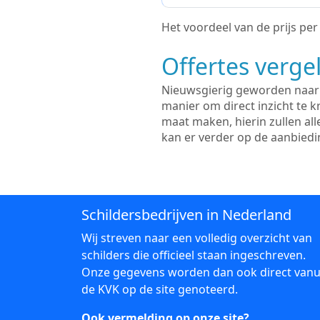
Het voordeel van de prijs per m
Offertes vergel
Nieuwsgierig geworden naar d
manier om direct inzicht te kr
maat maken, hierin zullen al
kan er verder op de aanbied
Schildersbedrijven in Nederland
Wij streven naar een volledig overzicht van
schilders die officieel staan ingeschreven.
Onze gegevens worden dan ook direct vanu
de KVK op de site genoteerd.
Ook vermelding op onze site?