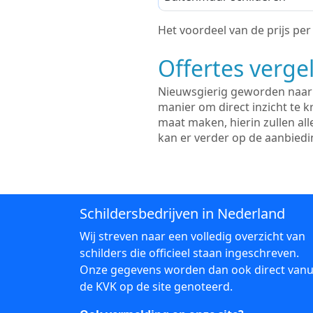
Het voordeel van de prijs per m
Offertes vergel
Nieuwsgierig geworden naar d
manier om direct inzicht te kr
maat maken, hierin zullen al
kan er verder op de aanbied
Schildersbedrijven in Nederland
Wij streven naar een volledig overzicht van
schilders die officieel staan ingeschreven.
Onze gegevens worden dan ook direct vanu
de KVK op de site genoteerd.