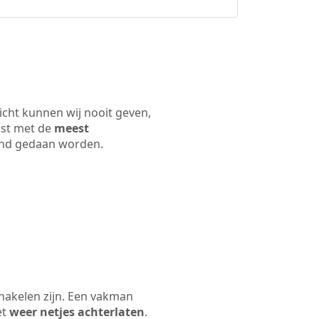
icht kunnen wij nooit geven,
ijst met de
meest
 land gedaan worden.
hakelen zijn. Een vakman
et
weer netjes achterlaten
.