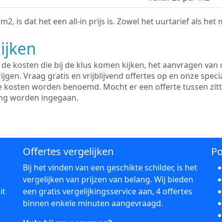
2, is dat het een all-in prijs is. Zowel het uurtarief als het
ijken
e kosten die bij de klus komen kijken, het aanvragen van o
ijgen. Vraag gratis en vrijblijvend offertes op en onze speci
le kosten worden benoemd. Mocht er een offerte tussen zit
ing worden ingegaan.
Offertes vergelijken
Po
Bij het vinden van een geschikte schilder, is het
vergelijken van prijzen van belang. Wij bieden
it
een gratis vergelijkingsservice aan, 4 offertes
binnen enkele minuten aangevraagd.