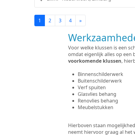
1
2
3
4
»
Werkzaamhede
Voor welke klussen is een sc
omdat eigenlijk alles op een 
voorkomende klussen
, hie
Binnenschilderwerk
Buitenschilderwerk
Verf spuiten
Glasvlies behang
Renovlies behang
Meubelstukken
Hierboven staan mogelijkhede
neemt hiervoor graag al het