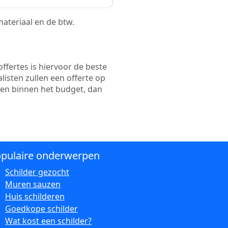
 materiaal en de btw.
ffertes is hiervoor de beste
alisten zullen een offerte op
ten binnen het budget, dan
pulaire onderwerpen
Schilder gezocht
Muren sauzen
Huis schilderen
Goedkope schilder
Wat kost een schilder?