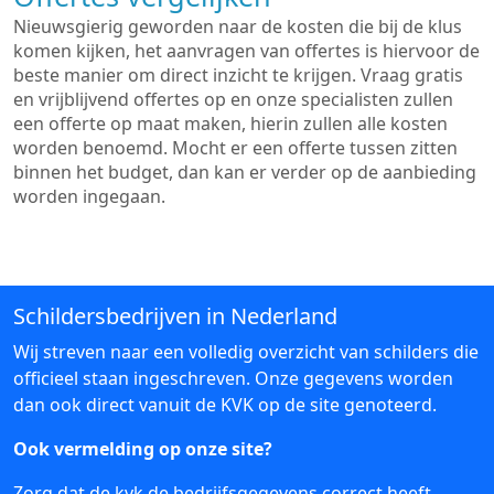
Nieuwsgierig geworden naar de kosten die bij de klus
komen kijken, het aanvragen van offertes is hiervoor de
beste manier om direct inzicht te krijgen. Vraag gratis
en vrijblijvend offertes op en onze specialisten zullen
een offerte op maat maken, hierin zullen alle kosten
worden benoemd. Mocht er een offerte tussen zitten
binnen het budget, dan kan er verder op de aanbieding
worden ingegaan.
Schildersbedrijven in Nederland
Wij streven naar een volledig overzicht van schilders die
officieel staan ingeschreven. Onze gegevens worden
dan ook direct vanuit de KVK op de site genoteerd.
Ook vermelding op onze site?
Zorg dat de kvk de bedrijfsgegevens correct heeft