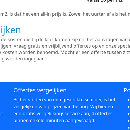
Vanaf 20 per m2
2, is dat het een all-in prijs is. Zowel het uurtarief als het
ijken
e kosten die bij de klus komen kijken, het aanvragen van o
ijgen. Vraag gratis en vrijblijvend offertes op en onze speci
le kosten worden benoemd. Mocht er een offerte tussen zit
ing worden ingegaan.
Offertes vergelijken
Po
Bij het vinden van een geschikte schilder, is het
vergelijken van prijzen van belang. Wij bieden
it
een gratis vergelijkingsservice aan, 4 offertes
binnen enkele minuten aangevraagd.