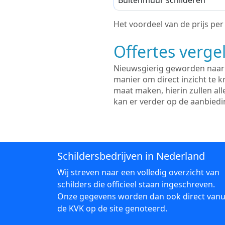
Buitenmuur schilderen
Het voordeel van de prijs per m
Offertes vergel
Nieuwsgierig geworden naar d
manier om direct inzicht te kr
maat maken, hierin zullen al
kan er verder op de aanbied
Schildersbedrijven in Nederland
Wij streven naar een volledig overzicht van
schilders die officieel staan ingeschreven.
Onze gegevens worden dan ook direct vanu
de KVK op de site genoteerd.