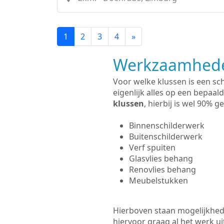
1
2
3
4
»
Werkzaamhede
Voor welke klussen is een sc
eigenlijk alles op een bepaald
klussen
, hierbij is wel 90%
Binnenschilderwerk
Buitenschilderwerk
Verf spuiten
Glasvlies behang
Renovlies behang
Meubelstukken
Hierboven staan mogelijkhede
hiervoor graag al het werk 