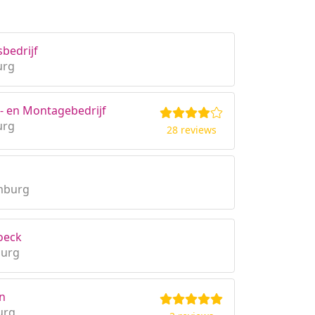
bedrijf
urg
n- en Montagebedrijf
urg
28 reviews
imburg
roeck
burg
an
urg