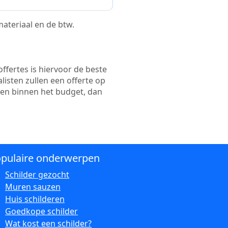
 materiaal en de btw.
ffertes is hiervoor de beste
alisten zullen een offerte op
ten binnen het budget, dan
pulaire onderwerpen
Schilder gezocht
Muren sauzen
Huis schilderen
Goedkope schilder
Wat kost een schilder?