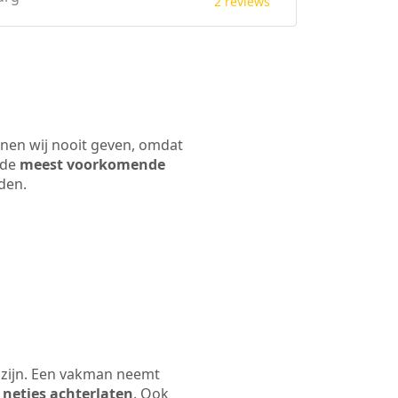
2 reviews
nnen wij nooit geven, omdat
 de
meest voorkomende
rden.
 zijn. Een vakman neemt
 netjes achterlaten
. Ook