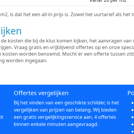
Vanaf 20 per m2
2, is dat het een all-in prijs is. Zowel het uurtarief als het
ijken
e kosten die bij de klus komen kijken, het aanvragen van o
ijgen. Vraag gratis en vrijblijvend offertes op en onze speci
le kosten worden benoemd. Mocht er een offerte tussen zit
ing worden ingegaan.
Offertes vergelijken
Po
Bij het vinden van een geschikte schilder, is het
vergelijken van prijzen van belang. Wij bieden
it
een gratis vergelijkingsservice aan, 4 offertes
binnen enkele minuten aangevraagd.