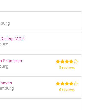
mburg
Deliège V.O.F.
mburg
Van Promeren
mburg
5 reviews
lshoven
 Limburg
6 reviews