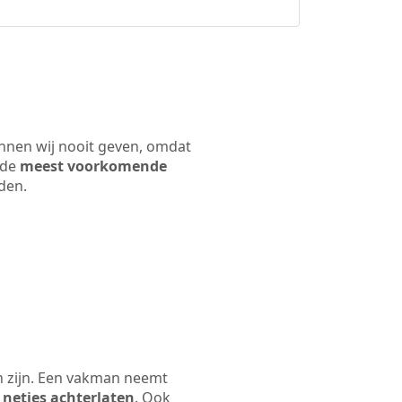
unnen wij nooit geven, omdat
 de
meest voorkomende
rden.
n zijn. Een vakman neemt
 netjes achterlaten
. Ook