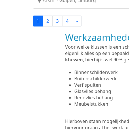
+3km. - Gulpen, Limburg
1
2
3
4
»
Werkzaamhede
Voor welke klussen is een sc
eigenlijk alles op een bepaald
klussen
, hierbij is wel 90%
Binnenschilderwerk
Buitenschilderwerk
Verf spuiten
Glasvlies behang
Renovlies behang
Meubelstukken
Hierboven staan mogelijkhede
hiervoor graag al het werk 