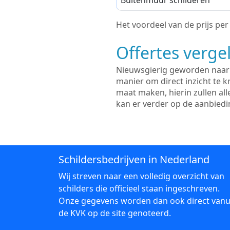
Buitenmuur schilderen
Het voordeel van de prijs per m
Offertes vergel
Nieuwsgierig geworden naar d
manier om direct inzicht te kr
maat maken, hierin zullen al
kan er verder op de aanbied
Schildersbedrijven in Nederland
Wij streven naar een volledig overzicht van
schilders die officieel staan ingeschreven.
Onze gegevens worden dan ook direct vanu
de KVK op de site genoteerd.