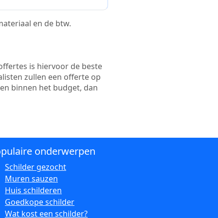
 materiaal en de btw.
ffertes is hiervoor de beste
alisten zullen een offerte op
ten binnen het budget, dan
pulaire onderwerpen
Schilder gezocht
Muren sauzen
Huis schilderen
Goedkope schilder
Wat kost een schilder?