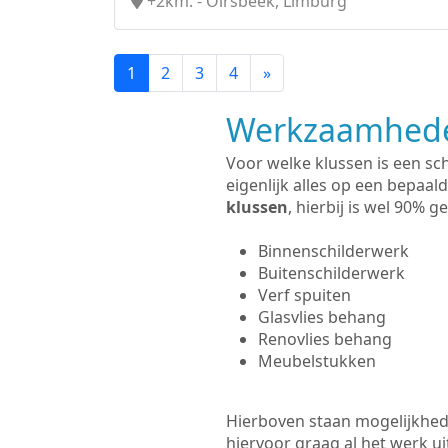
+2km. - Oirsbeek, Limburg
1
2
3
4
»
Werkzaamhede
Voor welke klussen is een sc
eigenlijk alles op een bepaald
klussen
, hierbij is wel 90%
Binnenschilderwerk
Buitenschilderwerk
Verf spuiten
Glasvlies behang
Renovlies behang
Meubelstukken
Hierboven staan mogelijkhede
hiervoor graag al het werk 