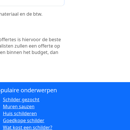
 materiaal en de btw.
ffertes is hiervoor de beste
alisten zullen een offerte op
ten binnen het budget, dan
pulaire onderwerpen
Schilder gezocht
Muren sauzen
Huis schilderen
Goedkope schilder
Wat kost een schilder?