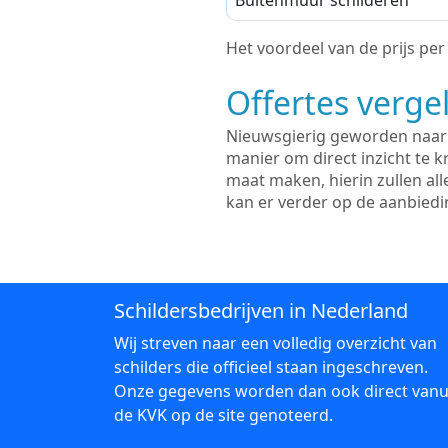
Buitenmuur schilderen
Het voordeel van de prijs per m
Offertes vergel
Nieuwsgierig geworden naar d
manier om direct inzicht te kr
maat maken, hierin zullen al
kan er verder op de aanbied
Schildersbedrijven in Nederland
Wij streven naar een volledig overzicht van
schilders die officieel staan ingeschreven.
Onze gegevens worden dan ook direct vanu
de KVK op de site genoteerd.