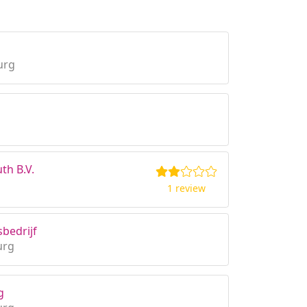
urg
th B.V.
1 review
bedrijf
urg
g