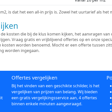
Vanaf 20 per m2
2, is dat het een all-in prijs is. Zowel het uurtarief als het
ijken
e kosten die bij de klus komen kijken, het aanvragen van o
ijgen. Vraag gratis en vrijblijvend offertes op en onze speci
le kosten worden benoemd. Mocht er een offerte tussen zit
ing worden ingegaan.
Offertes vergelijken
Po
Bij het vinden van een geschikte schilder, is het
vergelijken van prijzen van belang. Wij bieden
it
een gratis vergelijkingsservice aan, 4 offertes
binnen enkele minuten aangevraagd.