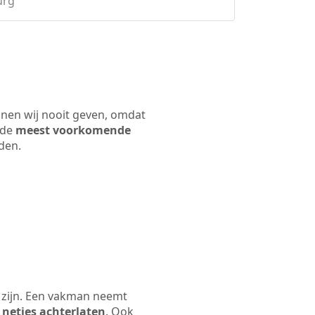
urg
nnen wij nooit geven, omdat
 de
meest voorkomende
rden.
 zijn. Een vakman neemt
 netjes achterlaten
. Ook