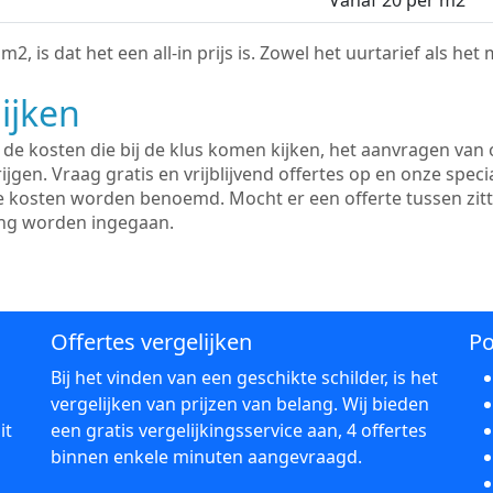
Vanaf 20 per m2
2, is dat het een all-in prijs is. Zowel het uurtarief als het
ijken
e kosten die bij de klus komen kijken, het aanvragen van o
ijgen. Vraag gratis en vrijblijvend offertes op en onze speci
le kosten worden benoemd. Mocht er een offerte tussen zit
ing worden ingegaan.
Offertes vergelijken
Po
Bij het vinden van een geschikte schilder, is het
vergelijken van prijzen van belang. Wij bieden
it
een gratis vergelijkingsservice aan, 4 offertes
binnen enkele minuten aangevraagd.