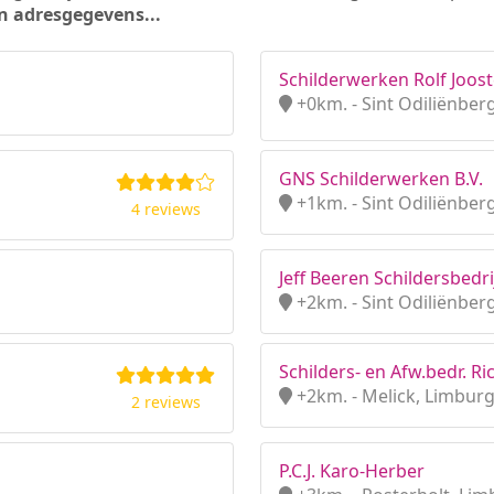
n adresgegevens...
Schilderwerken Rolf Joost
+0km. - Sint Odiliënber
GNS Schilderwerken B.V.
+1km. - Sint Odiliënber
4 reviews
Jeff Beeren Schildersbedri
+2km. - Sint Odiliënber
Schilders- en Afw.bedr. 
+2km. - Melick, Limbur
2 reviews
P.C.J. Karo-Herber