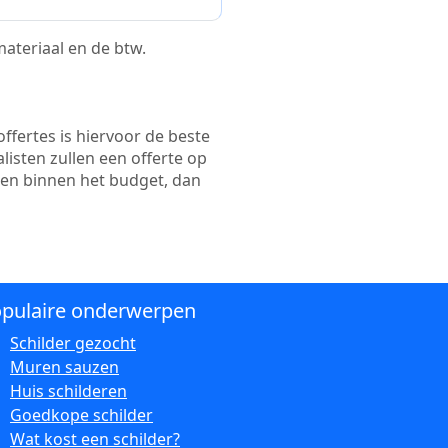
 materiaal en de btw.
ffertes is hiervoor de beste
alisten zullen een offerte op
ten binnen het budget, dan
pulaire onderwerpen
Schilder gezocht
Muren sauzen
Huis schilderen
Goedkope schilder
Wat kost een schilder?