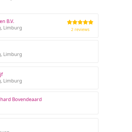
en B.V.
g, Limburg
2 reviews
g, Limburg
jf
g, Limburg
Richard Bovendeaard
g