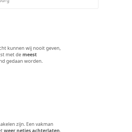
mburg
cht kunnen wij nooit geven,
ijst met de
meest
 land gedaan worden.
hakelen zijn. Een vakman
et
weer netjes achterlaten
.