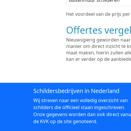
Buitenmuur schilderen
Het voordeel van de prijs per m
Offertes vergel
Nieuwsgierig geworden naar d
manier om direct inzicht te kr
maat maken, hierin zullen al
kan er verder op de aanbied
Schildersbedrijven in Nederland
Wij streven naar een volledig overzicht van
schilders die officieel staan ingeschreven.
Onze gegevens worden dan ook direct vanu
de KVK op de site genoteerd.