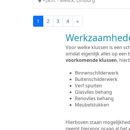
+2km. - Melick, Limburg
1
2
3
4
»
Werkzaamhede
Voor welke klussen is een sch
omdat eigenlijk alles op een 
voorkomende klussen
, hie
Binnenschilderwerk
Buitenschilderwerk
Verf spuiten
Glasvlies behang
Renovlies behang
Meubelstukken
Hierboven staan mogelijkhede
neemt hiervoor graag al het