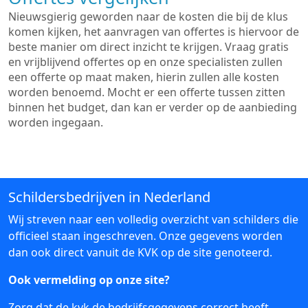
Nieuwsgierig geworden naar de kosten die bij de klus
komen kijken, het aanvragen van offertes is hiervoor de
beste manier om direct inzicht te krijgen. Vraag gratis
en vrijblijvend offertes op en onze specialisten zullen
een offerte op maat maken, hierin zullen alle kosten
worden benoemd. Mocht er een offerte tussen zitten
binnen het budget, dan kan er verder op de aanbieding
worden ingegaan.
Schildersbedrijven in Nederland
Wij streven naar een volledig overzicht van schilders die
officieel staan ingeschreven. Onze gegevens worden
dan ook direct vanuit de KVK op de site genoteerd.
Ook vermelding op onze site?
Zorg dat de kvk de bedrijfsgegevens correct heeft