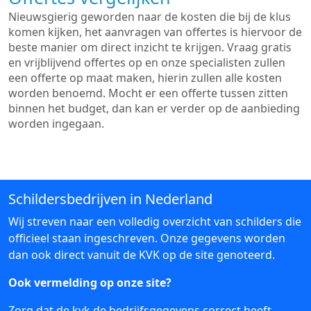
Nieuwsgierig geworden naar de kosten die bij de klus
komen kijken, het aanvragen van offertes is hiervoor de
beste manier om direct inzicht te krijgen. Vraag gratis
en vrijblijvend offertes op en onze specialisten zullen
een offerte op maat maken, hierin zullen alle kosten
worden benoemd. Mocht er een offerte tussen zitten
binnen het budget, dan kan er verder op de aanbieding
worden ingegaan.
Schildersbedrijven in Nederland
Wij streven naar een volledig overzicht van schilders die
officieel staan ingeschreven. Onze gegevens worden
dan ook direct vanuit de KVK op de site genoteerd.
Ook vermelding op onze site?
Zorg dat de kvk de bedrijfsgegevens correct heeft