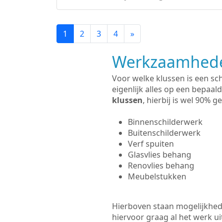
1
2
3
4
»
Werkzaamhede
Voor welke klussen is een sc
eigenlijk alles op een bepaald
klussen
, hierbij is wel 90%
Binnenschilderwerk
Buitenschilderwerk
Verf spuiten
Glasvlies behang
Renovlies behang
Meubelstukken
Hierboven staan mogelijkhede
hiervoor graag al het werk 