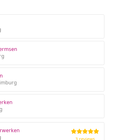
g
 Hermsen
rg
en
Limburg
erken
g
erwerken
g
3 reviews