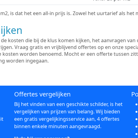
2, is dat het een all-in prijs is. Zowel het uurtarief als het
ijken
e kosten die bij de klus komen kijken, het aanvragen van o
ijgen. Vraag gratis en vrijblijvend offertes op en onze speci
le kosten worden benoemd. Mocht er een offerte tussen zit
ing worden ingegaan.
Offertes vergelijken
Po
Bij het vinden van een geschikte schilder, is het
vergelijken van prijzen van belang. Wij bieden
it
een gratis vergelijkingsservice aan, 4 offertes
binnen enkele minuten aangevraagd.