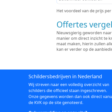
Het voordeel van de prijs per m
Offertes vergel
Nieuwsgierig geworden naar d
manier om direct inzicht te kr
maat maken, hierin zullen al
kan er verder op de aanbied
Schildersbedrijven in Nederland
Wij streven naar een volledig overzicht van
schilders die officieel staan ingeschreven.
Onze gegevens worden dan ook direct vanu
de KVK op de site genoteerd.