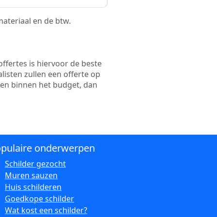
 materiaal en de btw.
ffertes is hiervoor de beste
alisten zullen een offerte op
ten binnen het budget, dan
pulaire onderwerpen
Schilder gezocht
Muren sauzen
Huis schilderen
Goedkope schilder
Wat kost een schilder?