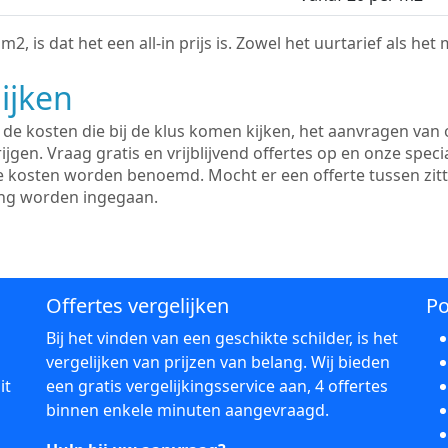
2, is dat het een all-in prijs is. Zowel het uurtarief als het
ijken
e kosten die bij de klus komen kijken, het aanvragen van o
ijgen. Vraag gratis en vrijblijvend offertes op en onze speci
le kosten worden benoemd. Mocht er een offerte tussen zit
ing worden ingegaan.
Offertes vergelijken
Po
Bij het vinden van een geschikte schilder, is het
vergelijken van prijzen van belang. Wij bieden
it
een gratis vergelijkingsservice aan, 4 offertes
binnen enkele minuten aangevraagd.