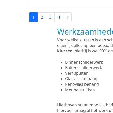
1
2
3
4
»
Werkzaamhede
Voor welke klussen is een sc
eigenlijk alles op een bepaald
klussen
, hierbij is wel 90%
Binnenschilderwerk
Buitenschilderwerk
Verf spuiten
Glasvlies behang
Renovlies behang
Meubelstukken
Hierboven staan mogelijkhede
hiervoor graag al het werk 