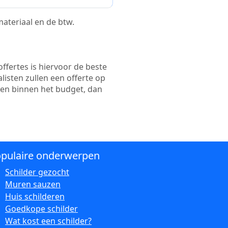
 materiaal en de btw.
ffertes is hiervoor de beste
alisten zullen een offerte op
ten binnen het budget, dan
pulaire onderwerpen
Schilder gezocht
Muren sauzen
Huis schilderen
Goedkope schilder
Wat kost een schilder?