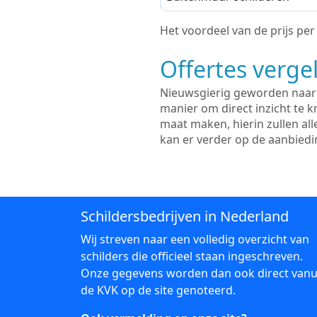
Het voordeel van de prijs per m
Offertes vergel
Nieuwsgierig geworden naar d
manier om direct inzicht te kr
maat maken, hierin zullen al
kan er verder op de aanbied
Schildersbedrijven in Nederland
Wij streven naar een volledig overzicht van
schilders die officieel staan ingeschreven.
Onze gegevens worden dan ook direct vanu
de KVK op de site genoteerd.