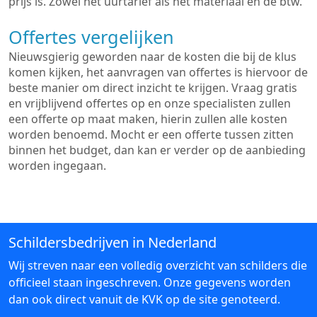
prijs is. Zowel het uurtarief als het materiaal en de btw.
Offertes vergelijken
Nieuwsgierig geworden naar de kosten die bij de klus
komen kijken, het aanvragen van offertes is hiervoor de
beste manier om direct inzicht te krijgen. Vraag gratis
en vrijblijvend offertes op en onze specialisten zullen
een offerte op maat maken, hierin zullen alle kosten
worden benoemd. Mocht er een offerte tussen zitten
binnen het budget, dan kan er verder op de aanbieding
worden ingegaan.
Schildersbedrijven in Nederland
Wij streven naar een volledig overzicht van schilders die
officieel staan ingeschreven. Onze gegevens worden
dan ook direct vanuit de KVK op de site genoteerd.