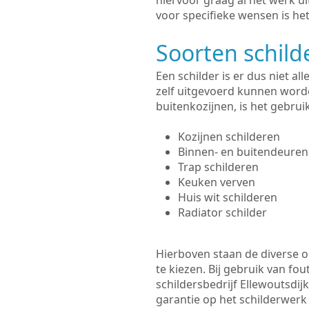
hiervoor graag al het werk 
voor specifieke wensen is het
Soorten schil
Een schilder is er dus niet a
zelf uitgevoerd kunnen worde
buitenkozijnen, is het gebru
Kozijnen schilderen
Binnen- en buitendeuren
Trap schilderen
Keuken verven
Huis wit schilderen
Radiator schilder
Hierboven staan de diverse op
te kiezen. Bij gebruik van fou
schildersbedrijf Ellewoutsdij
garantie op het schilderwer