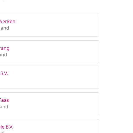
rwerken
land
prang
and
B.V.
Faas
land
le B.V.