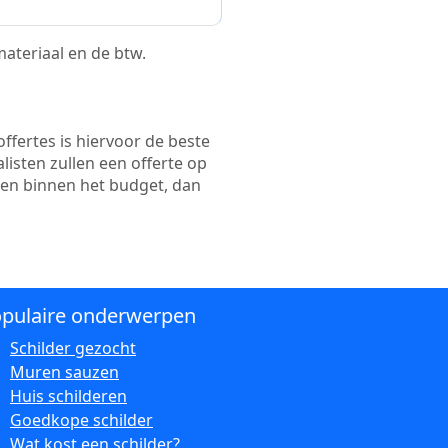
 materiaal en de btw.
ffertes is hiervoor de beste
alisten zullen een offerte op
ten binnen het budget, dan
pulaire onderwerpen
Schilder gezocht
Muren sauzen
Huis schilderen
Goedkope schilder
Wat kost een schilder?