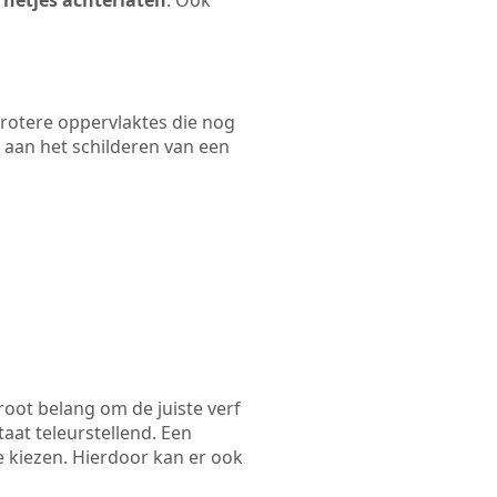
 netjes achterlaten
. Ook
 grotere oppervlaktes die nog
 aan het schilderen van een
root belang om de juiste verf
taat teleurstellend. Een
te kiezen. Hierdoor kan er ook