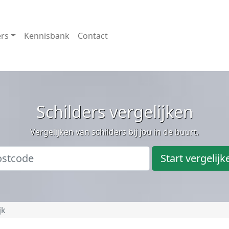
ers
Kennisbank
Contact
Schilders vergelijken
Vergelijken van schilders bij jou in de buurt.
Start vergelijk
jk