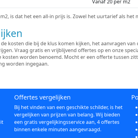
Vanaf 20 per m2
2, is dat het een all-in prijs is. Zowel het uurtarief als het
ijken
e kosten die bij de klus komen kijken, het aanvragen van o
ijgen. Vraag gratis en vrijblijvend offertes op en onze speci
le kosten worden benoemd. Mocht er een offerte tussen zit
ing worden ingegaan.
Offertes vergelijken
Po
Bij het vinden van een geschikte schilder, is het
vergelijken van prijzen van belang. Wij bieden
it
een gratis vergelijkingsservice aan, 4 offertes
binnen enkele minuten aangevraagd.