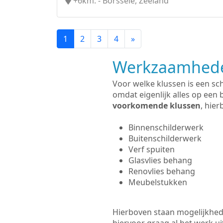
+6km. - Borssele, Zeeland
1
2
3
4
»
Werkzaamhede
Voor welke klussen is een sch
omdat eigenlijk alles op een 
voorkomende klussen
, hie
Binnenschilderwerk
Buitenschilderwerk
Verf spuiten
Glasvlies behang
Renovlies behang
Meubelstukken
Hierboven staan mogelijkhede