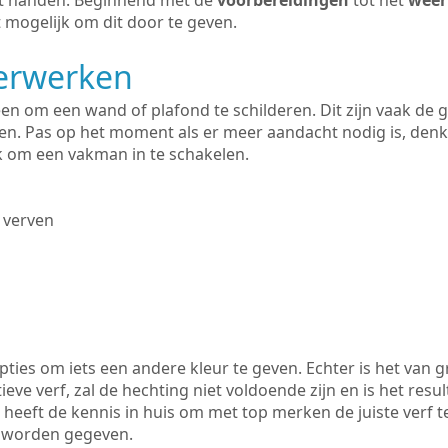
uit handen. Beginnend met de
voorbereidingen
tot het
weer
 mogelijk om dit door te geven.
derwerken
lleen om een wand of plafond te schilderen. Dit zijn vaak de
n. Pas op het moment als er meer aandacht nodig is, denk
ik om een vakman in te schakelen.
 verven
ties om iets een andere kleur te geven. Echter is het van g
tieve verf, zal de hechting niet voldoende zijn en is het resul
k heeft de kennis in huis om met top merken de juiste verf 
k worden gegeven.