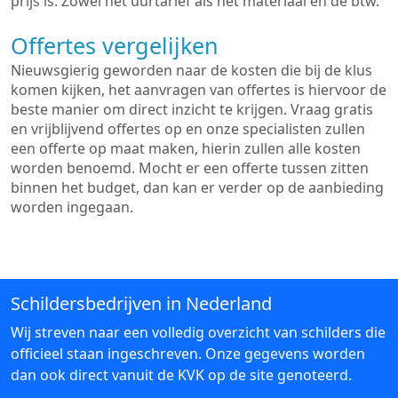
prijs is. Zowel het uurtarief als het materiaal en de btw.
Offertes vergelijken
Nieuwsgierig geworden naar de kosten die bij de klus
komen kijken, het aanvragen van offertes is hiervoor de
beste manier om direct inzicht te krijgen. Vraag gratis
en vrijblijvend offertes op en onze specialisten zullen
een offerte op maat maken, hierin zullen alle kosten
worden benoemd. Mocht er een offerte tussen zitten
binnen het budget, dan kan er verder op de aanbieding
worden ingegaan.
Schildersbedrijven in Nederland
Wij streven naar een volledig overzicht van schilders die
officieel staan ingeschreven. Onze gegevens worden
dan ook direct vanuit de KVK op de site genoteerd.