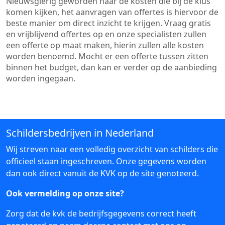
Nieuwsgierig geworden naar de kosten die bij de klus
komen kijken, het aanvragen van offertes is hiervoor de
beste manier om direct inzicht te krijgen. Vraag gratis
en vrijblijvend offertes op en onze specialisten zullen
een offerte op maat maken, hierin zullen alle kosten
worden benoemd. Mocht er een offerte tussen zitten
binnen het budget, dan kan er verder op de aanbieding
worden ingegaan.
Schildersbedrijven in Nederland
Wij streven naar een volledig overzicht van schilders die
officieel staan ingeschreven. Onze gegevens worden
dan ook direct vanuit de KVK op de site genoteerd.
Ook vermelding op onze site?
Zorg dat de kvk de bedrijfsgegevens correct heeft