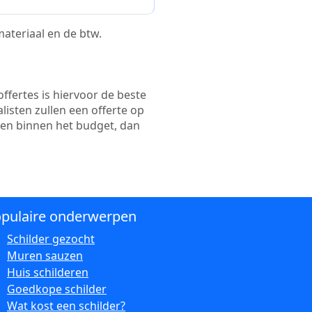
 materiaal en de btw.
ffertes is hiervoor de beste
alisten zullen een offerte op
ten binnen het budget, dan
pulaire onderwerpen
Schilder gezocht
Muren sauzen
Huis schilderen
Goedkope schilder
Wat kost een schilder?