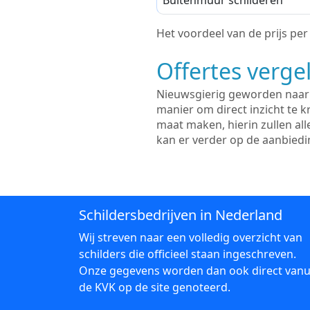
Buitenmuur schilderen
Het voordeel van de prijs per m
Offertes vergel
Nieuwsgierig geworden naar d
manier om direct inzicht te kr
maat maken, hierin zullen al
kan er verder op de aanbied
Schildersbedrijven in Nederland
Wij streven naar een volledig overzicht van
schilders die officieel staan ingeschreven.
Onze gegevens worden dan ook direct vanu
de KVK op de site genoteerd.