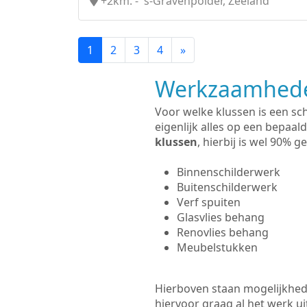
+2km. - 's-Gravenpolder, Zeeland
1
2
3
4
»
Werkzaamhede
Voor welke klussen is een sc
eigenlijk alles op een bepaald
klussen
, hierbij is wel 90%
Binnenschilderwerk
Buitenschilderwerk
Verf spuiten
Glasvlies behang
Renovlies behang
Meubelstukken
Hierboven staan mogelijkhede
hiervoor graag al het werk 