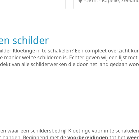
+2km. - Kapelle, Zeelan
n schilder
hilder Kloetinge in te schakelen? Een compleet overzicht k
e manier wel te schilderen is. Echter geven wij een lijst met
 gedekt van alle schilderwerken die door het land gedaan wo
n waar een schildersbedrijf Kloetinge voor in te schakele
uit handen. Beginnend met de
voorbereidingen
tot het
weer