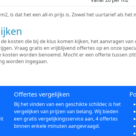
Vanaf 20 per m2
2, is dat het een all-in prijs is. Zowel het uurtarief als het
ijken
e kosten die bij de klus komen kijken, het aanvragen van o
ijgen. Vraag gratis en vrijblijvend offertes op en onze speci
le kosten worden benoemd. Mocht er een offerte tussen zit
ing worden ingegaan.
Offertes vergelijken
Po
Bij het vinden van een geschikte schilder, is het
vergelijken van prijzen van belang. Wij bieden
it
een gratis vergelijkingsservice aan, 4 offertes
binnen enkele minuten aangevraagd.