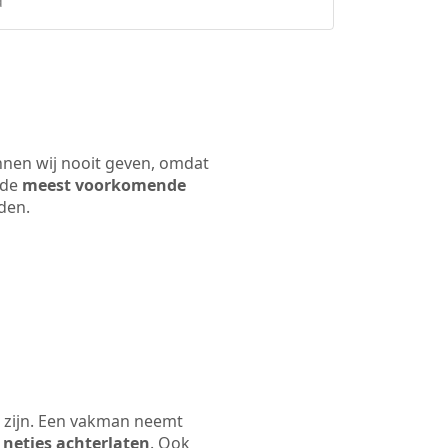
d
unnen wij nooit geven, omdat
 de
meest voorkomende
rden.
n zijn. Een vakman neemt
 netjes achterlaten
. Ook