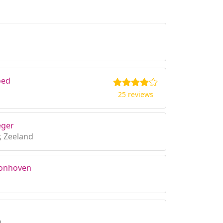
oed
25 reviews
eger
, Zeeland
oonhoven