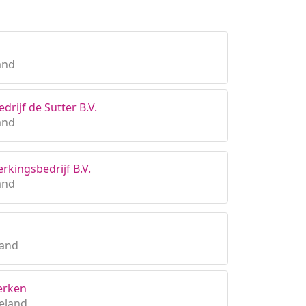
and
rijf de Sutter B.V.
and
rkingsbedrijf B.V.
and
land
erken
eland