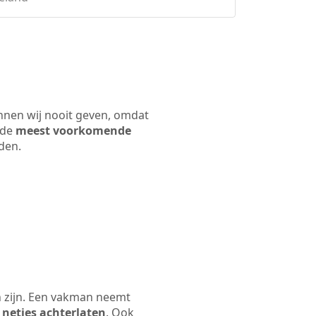
unnen wij nooit geven, omdat
 de
meest voorkomende
rden.
n zijn. Een vakman neemt
 netjes achterlaten
. Ook