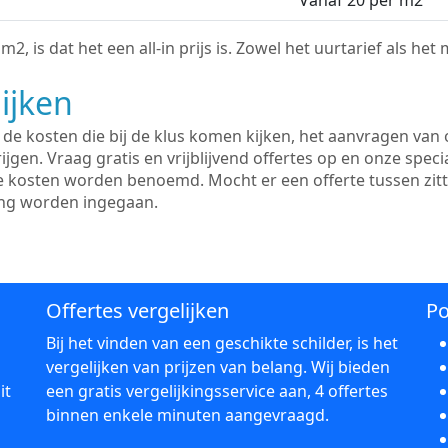
Vanaf 20 per m2
2, is dat het een all-in prijs is. Zowel het uurtarief als het
ijken
e kosten die bij de klus komen kijken, het aanvragen van o
ijgen. Vraag gratis en vrijblijvend offertes op en onze speci
le kosten worden benoemd. Mocht er een offerte tussen zit
ing worden ingegaan.
Offertes vergelijken
Po
Bij het vinden van een geschikte schilder, is het
vergelijken van prijzen van belang. Wij bieden
it
een gratis vergelijkingsservice aan, 4 offertes
binnen enkele minuten aangevraagd.