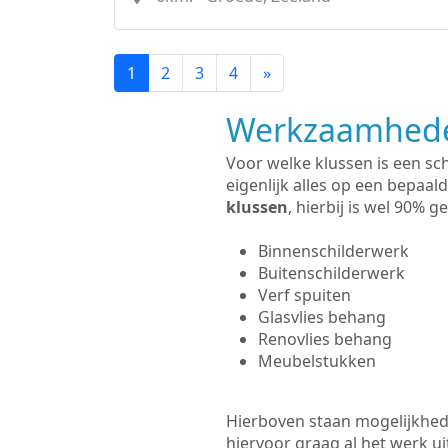
1
2
3
4
»
Werkzaamhede
Voor welke klussen is een sc
eigenlijk alles op een bepaald
klussen
, hierbij is wel 90%
Binnenschilderwerk
Buitenschilderwerk
Verf spuiten
Glasvlies behang
Renovlies behang
Meubelstukken
Hierboven staan mogelijkhede
hiervoor graag al het werk 