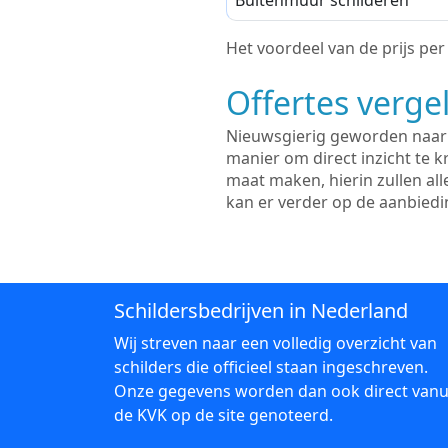
Buitenmuur schilderen
Het voordeel van de prijs per m
Offertes vergel
Nieuwsgierig geworden naar d
manier om direct inzicht te kr
maat maken, hierin zullen al
kan er verder op de aanbied
Schildersbedrijven in Nederland
Wij streven naar een volledig overzicht van
schilders die officieel staan ingeschreven.
Onze gegevens worden dan ook direct vanu
de KVK op de site genoteerd.