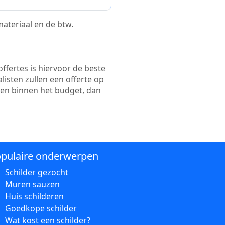
 materiaal en de btw.
ffertes is hiervoor de beste
alisten zullen een offerte op
ten binnen het budget, dan
pulaire onderwerpen
Schilder gezocht
Muren sauzen
Huis schilderen
Goedkope schilder
Wat kost een schilder?