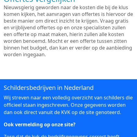
Nieuwsgierig geworden naar de kosten die bij de klus
komen kijken, het aanvragen van offertes is hiervoor de
beste manier om direct inzicht te krijgen. Vraag gratis
en vrijblijvend offertes op en onze specialisten zullen
een offerte op maat maken, hierin zullen alle kosten
worden benoemd. Mocht er een offerte tussen zitten
binnen het budget, dan kan er verder op de aanbieding
worden ingegaan.
Schildersbedrijven in Nederland
Wij streven naar een volledig overzicht van schilders die
officieel staan ingeschreven. Onze gegevens worden
dan ook direct vanuit de KVK op de site genoteerd.
Ook vermelding op onze site?
Zorg dat de kvk de bedrijfsgegevens correct heeft