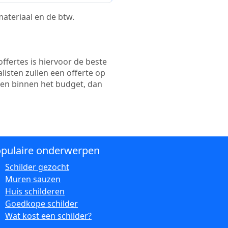
 materiaal en de btw.
ffertes is hiervoor de beste
alisten zullen een offerte op
ten binnen het budget, dan
pulaire onderwerpen
Schilder gezocht
Muren sauzen
Huis schilderen
Goedkope schilder
Wat kost een schilder?