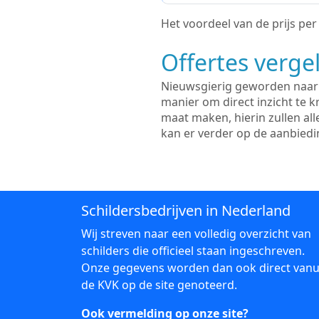
Het voordeel van de prijs per m
Offertes vergel
Nieuwsgierig geworden naar d
manier om direct inzicht te kr
maat maken, hierin zullen al
kan er verder op de aanbied
Schildersbedrijven in Nederland
Wij streven naar een volledig overzicht van
schilders die officieel staan ingeschreven.
Onze gegevens worden dan ook direct vanu
de KVK op de site genoteerd.
Ook vermelding op onze site?