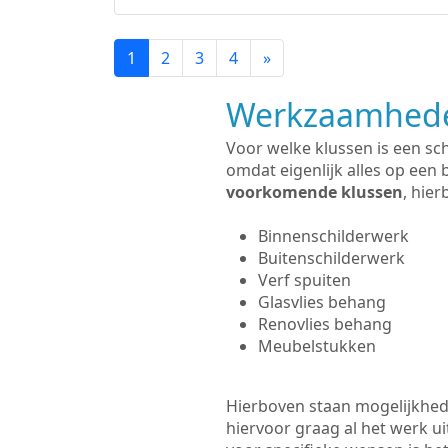
1
2
3
4
»
Werkzaamhede
Voor welke klussen is een sc
omdat eigenlijk alles op een 
voorkomende klussen
, hie
Binnenschilderwerk
Buitenschilderwerk
Verf spuiten
Glasvlies behang
Renovlies behang
Meubelstukken
Hierboven staan mogelijkhede
hiervoor graag al het werk 