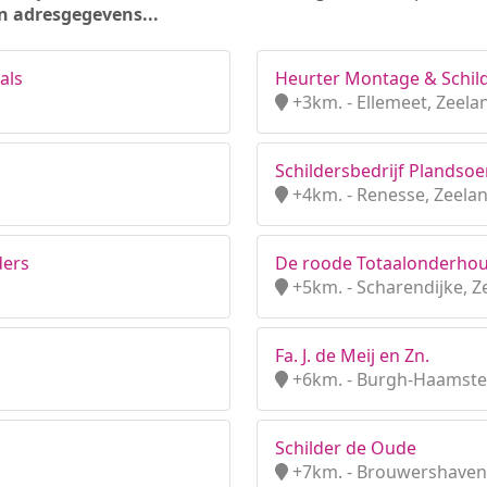
n adresgegevens...
als
Heurter Montage & Schil
+3km. - Ellemeet, Zeela
Schildersbedrijf Plandso
+4km. - Renesse, Zeela
ders
De roode Totaalonderho
+5km. - Scharendijke, Z
Fa. J. de Meij en Zn.
+6km. - Burgh-Haamste
Schilder de Oude
+7km. - Brouwershaven