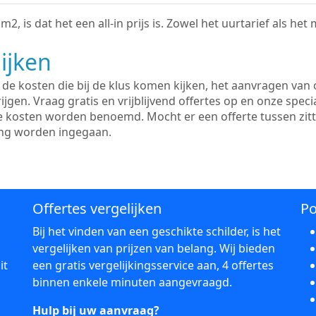
2, is dat het een all-in prijs is. Zowel het uurtarief als het
ijken
e kosten die bij de klus komen kijken, het aanvragen van o
ijgen. Vraag gratis en vrijblijvend offertes op en onze speci
le kosten worden benoemd. Mocht er een offerte tussen zit
ing worden ingegaan.
Offertes vergelijken
Po
Bij het vinden van een geschikte schilder, is het
vergelijken van prijzen van belang. Wij bieden
it
een gratis vergelijkingsservice aan, 4 offertes
binnen enkele minuten aangevraagd.
Hulp bij uw aanvraag?