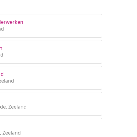
derwerken
nd
en
nd
ud
eeland
de, Zeeland
, Zeeland