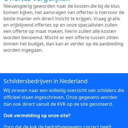
Nieuwsgierig geworden naar de kosten die bij de klus
komen kijken, het aanvragen van offertes is hiervoor de
beste manier om direct inzicht te krijgen. Vraag gratis
en vrijblijvend offertes op en onze specialisten zullen
een offerte op maat maken, hierin zullen alle kosten
worden benoemd. Mocht er een offerte tussen zitten
binnen het budget, dan kan er verder op de aanbieding
worden ingegaan.
Schildersbedrijven in Nederland
Wij streven naar een volledig overzicht van schilders die
officieel staan ingeschreven. Onze gegevens worden
dan ook direct vanuit de KVK op de site genoteerd.
Ook vermelding op onze site?
Zorg dat de kvk de bedrijfsgegevens correct heeft