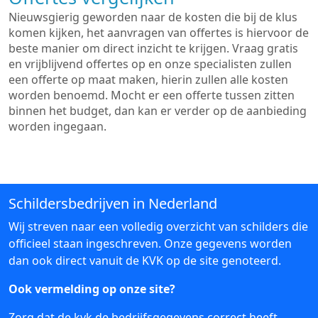
Nieuwsgierig geworden naar de kosten die bij de klus
komen kijken, het aanvragen van offertes is hiervoor de
beste manier om direct inzicht te krijgen. Vraag gratis
en vrijblijvend offertes op en onze specialisten zullen
een offerte op maat maken, hierin zullen alle kosten
worden benoemd. Mocht er een offerte tussen zitten
binnen het budget, dan kan er verder op de aanbieding
worden ingegaan.
Schildersbedrijven in Nederland
Wij streven naar een volledig overzicht van schilders die
officieel staan ingeschreven. Onze gegevens worden
dan ook direct vanuit de KVK op de site genoteerd.
Ook vermelding op onze site?
Zorg dat de kvk de bedrijfsgegevens correct heeft