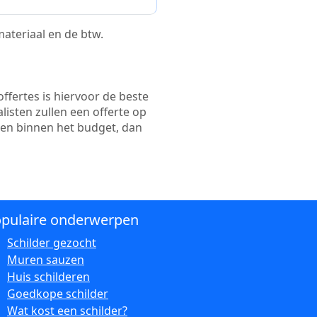
 materiaal en de btw.
ffertes is hiervoor de beste
alisten zullen een offerte op
ten binnen het budget, dan
pulaire onderwerpen
Schilder gezocht
Muren sauzen
Huis schilderen
Goedkope schilder
Wat kost een schilder?