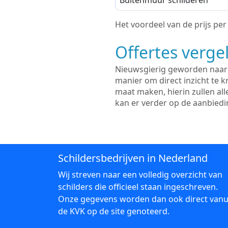
Buitenmuur schilderen
Het voordeel van de prijs per m
Offertes vergel
Nieuwsgierig geworden naar d
manier om direct inzicht te kr
maat maken, hierin zullen al
kan er verder op de aanbied
Schildersbedrijven in Nederland
Wij streven naar een volledig overzicht van
schilders die officieel staan ingeschreven.
Onze gegevens worden dan ook direct vanu
de KVK op de site genoteerd.