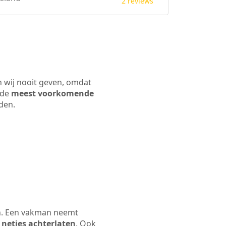
2 reviews
n wij nooit geven, omdat
 de
meest voorkomende
rden.
jn. Een vakman neemt
 netjes achterlaten
. Ook