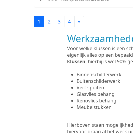
1
2
3
4
»
Werkzaamhede
Voor welke klussen is een sc
eigenlijk alles op een bepaald
klussen
, hierbij is wel 90%
Binnenschilderwerk
Buitenschilderwerk
Verf spuiten
Glasvlies behang
Renovlies behang
Meubelstukken
Hierboven staan mogelijkhede
hiervoor graag al het werk 