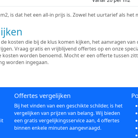
Vanaf 20 per m2
2, is dat het een all-in prijs is. Zowel het uurtarief als het
ijken
e kosten die bij de klus komen kijken, het aanvragen van o
ijgen. Vraag gratis en vrijblijvend offertes op en onze speci
le kosten worden benoemd. Mocht er een offerte tussen zit
ing worden ingegaan.
Offertes vergelijken
Po
Bij het vinden van een geschikte schilder, is het
vergelijken van prijzen van belang. Wij bieden
it
een gratis vergelijkingsservice aan, 4 offertes
binnen enkele minuten aangevraagd.