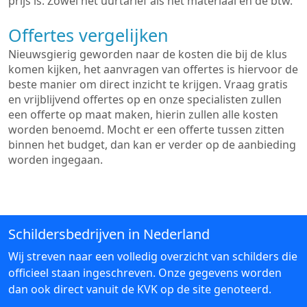
prijs is. Zowel het uurtarief als het materiaal en de btw.
Offertes vergelijken
Nieuwsgierig geworden naar de kosten die bij de klus
komen kijken, het aanvragen van offertes is hiervoor de
beste manier om direct inzicht te krijgen. Vraag gratis
en vrijblijvend offertes op en onze specialisten zullen
een offerte op maat maken, hierin zullen alle kosten
worden benoemd. Mocht er een offerte tussen zitten
binnen het budget, dan kan er verder op de aanbieding
worden ingegaan.
Schildersbedrijven in Nederland
Wij streven naar een volledig overzicht van schilders die
officieel staan ingeschreven. Onze gegevens worden
dan ook direct vanuit de KVK op de site genoteerd.