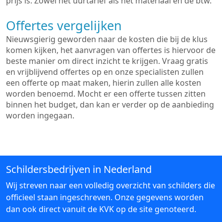
prijs is. Zowel het uurtarief als het materiaal en de btw.
Offertes vergelijken
Nieuwsgierig geworden naar de kosten die bij de klus
komen kijken, het aanvragen van offertes is hiervoor de
beste manier om direct inzicht te krijgen. Vraag gratis
en vrijblijvend offertes op en onze specialisten zullen
een offerte op maat maken, hierin zullen alle kosten
worden benoemd. Mocht er een offerte tussen zitten
binnen het budget, dan kan er verder op de aanbieding
worden ingegaan.
Schildersbedrijven in Nederland
Wij streven naar een volledig overzicht van schilders die
officieel staan ingeschreven. Onze gegevens worden
dan ook direct vanuit de KVK op de site genoteerd.