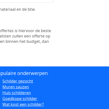
 materiaal en de btw.
ffertes is hiervoor de beste
alisten zullen een offerte op
ten binnen het budget, dan
pulaire onderwerpen
Schilder gezocht
Muren sauzen
Huis schilderen
Goedkope schilder
Wat kost een schilder?