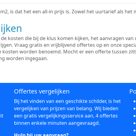
2, is dat het een all-in prijs is. Zowel het uurtarief als het
ijken
e kosten die bij de klus komen kijken, het aanvragen van o
ijgen. Vraag gratis en vrijblijvend offertes op en onze speci
le kosten worden benoemd. Mocht er een offerte tussen zit
ing worden ingegaan.
Offertes vergelijken
Po
Bij het vinden van een geschikte schilder, is het
vergelijken van prijzen van belang. Wij bieden
it
een gratis vergelijkingsservice aan, 4 offertes
binnen enkele minuten aangevraagd.
Hulp bij uw aanvraag?