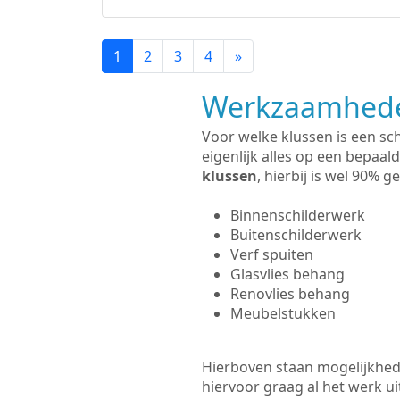
1
2
3
4
»
Werkzaamhede
Voor welke klussen is een sc
eigenlijk alles op een bepaald
klussen
, hierbij is wel 90%
Binnenschilderwerk
Buitenschilderwerk
Verf spuiten
Glasvlies behang
Renovlies behang
Meubelstukken
Hierboven staan mogelijkhede
hiervoor graag al het werk 