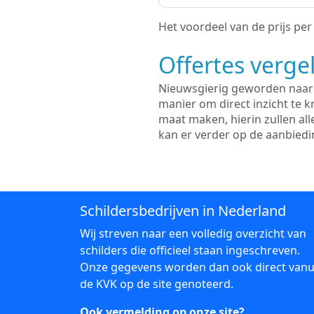
Het voordeel van de prijs per m
Offertes vergel
Nieuwsgierig geworden naar d
manier om direct inzicht te kr
maat maken, hierin zullen al
kan er verder op de aanbied
Schildersbedrijven in Nederland
Wij streven naar een volledig overzicht van
schilders die officieel staan ingeschreven.
Onze gegevens worden dan ook direct vanu
de KVK op de site genoteerd.
Ook vermelding op onze site?