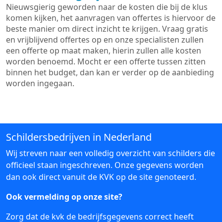
Nieuwsgierig geworden naar de kosten die bij de klus
komen kijken, het aanvragen van offertes is hiervoor de
beste manier om direct inzicht te krijgen. Vraag gratis
en vrijblijvend offertes op en onze specialisten zullen
een offerte op maat maken, hierin zullen alle kosten
worden benoemd. Mocht er een offerte tussen zitten
binnen het budget, dan kan er verder op de aanbieding
worden ingegaan.
Schildersbedrijven in Nederland
Wij streven naar een volledig overzicht van schilders die
officieel staan ingeschreven. Onze gegevens worden
dan ook direct vanuit de KVK op de site genoteerd.
Ook vermelding op onze site?
Zorg dat de kvk de bedrijfsgegevens correct heeft