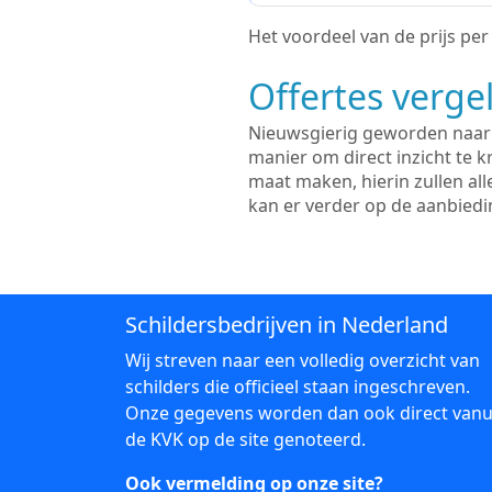
Het voordeel van de prijs per m
Offertes vergel
Nieuwsgierig geworden naar d
manier om direct inzicht te kr
maat maken, hierin zullen al
kan er verder op de aanbied
Schildersbedrijven in Nederland
Wij streven naar een volledig overzicht van
schilders die officieel staan ingeschreven.
Onze gegevens worden dan ook direct vanu
de KVK op de site genoteerd.
Ook vermelding op onze site?