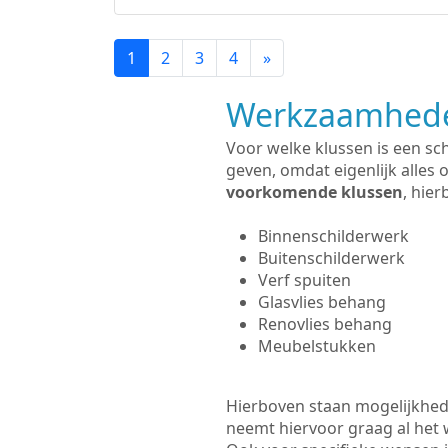
1
2
3
4
»
Werkzaamhede
Voor welke klussen is een sch
geven, omdat eigenlijk alles 
voorkomende klussen
, hie
Binnenschilderwerk
Buitenschilderwerk
Verf spuiten
Glasvlies behang
Renovlies behang
Meubelstukken
Hierboven staan mogelijkhede
neemt hiervoor graag al het