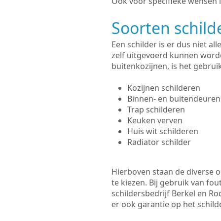
Ook voor specifieke wensen i
Soorten schil
Een schilder is er dus niet a
zelf uitgevoerd kunnen worde
buitenkozijnen, is het gebru
Kozijnen schilderen
Binnen- en buitendeuren
Trap schilderen
Keuken verven
Huis wit schilderen
Radiator schilder
Hierboven staan de diverse op
te kiezen. Bij gebruik van fou
schildersbedrijf Berkel en Ro
er ook garantie op het schi