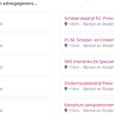
n adresgegevens...
Schildersbedrijf P.C. Princ
nd
+0km. - Berkel en Roden
P.C.M. Schilder- en Ond
nd
+1km. - Berkel en Roden
HKS (Hendriks Kit Speciali
nd
+1km. - Berkel en Roden
Onderhoudsbedrijf Peter
nd
+1km. - Berkel en Roden
Kamphuis vastgoedonde
nd
+1km. - Berkel en Roden