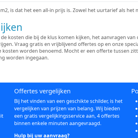
2, is dat het een all-in prijs is. Zowel het uurtarief als het
ijken
e kosten die bij de klus komen kijken, het aanvragen van o
ijgen. Vraag gratis en vrijblijvend offertes op en onze speci
le kosten worden benoemd. Mocht er een offerte tussen zit
ing worden ingegaan.
Offertes vergelijken
Po
Bij het vinden van een geschikte schilder, is het
vergelijken van prijzen van belang. Wij bieden
it
een gratis vergelijkingsservice aan, 4 offertes
binnen enkele minuten aangevraagd.
Hulp bij uw aanvraag?