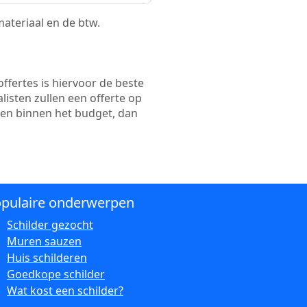
 materiaal en de btw.
ffertes is hiervoor de beste
alisten zullen een offerte op
ten binnen het budget, dan
pulaire onderwerpen
Schilder gezocht
Muren sauzen
Huis schilderen
Goedkope schilder
Wat kost een schilder?