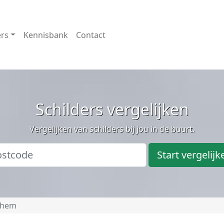
ers
Kennisbank
Contact
Schilders vergelijken
Vergelijken van schilders bij jou in de buurt.
Start vergelijk
chem