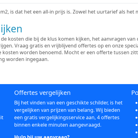
2, is dat het een all-in prijs is. Zowel het uurtarief als het
ijken
e kosten die bij de klus komen kijken, het aanvragen van o
ijgen. Vraag gratis en vrijblijvend offertes op en onze speci
le kosten worden benoemd. Mocht er een offerte tussen zit
ing worden ingegaan.
Offertes vergelijken
Po
Bij het vinden van een geschikte schilder, is het
vergelijken van prijzen van belang. Wij bieden
it
een gratis vergelijkingsservice aan, 4 offertes
binnen enkele minuten aangevraagd.
Hulp bij uw aanvraag?