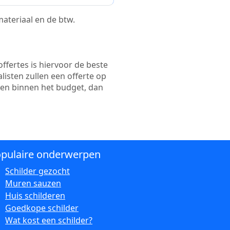
 materiaal en de btw.
ffertes is hiervoor de beste
alisten zullen een offerte op
ten binnen het budget, dan
pulaire onderwerpen
Schilder gezocht
Muren sauzen
Huis schilderen
Goedkope schilder
Wat kost een schilder?