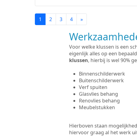
1
2
3
4
»
Werkzaamhede
Voor welke klussen is een sc
eigenlijk alles op een bepaald
klussen
, hierbij is wel 90%
Binnenschilderwerk
Buitenschilderwerk
Verf spuiten
Glasvlies behang
Renovlies behang
Meubelstukken
Hierboven staan mogelijkhed
hiervoor graag al het werk 