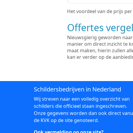
Het voordeel van de prijs per m
Offertes vergel
Nieuwsgierig geworden naar d
manier om direct inzicht te kr
maat maken, hierin zullen al
kan er verder op de aanbied
Schildersbedrijven in Nederland
Wij streven naar een volledig overzicht van
schilders die officieel staan ingeschreven.
Onze gegevens worden dan ook direct vanu
de KVK op de site genoteerd.
Ook vermelding op onze site?