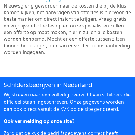
Nieuwsgierig geworden naar de kosten die bij de klus
komen kijken, het aanvragen van offertes is hiervoor de
beste manier om direct inzicht te krijgen. Vraag gratis
en vrijblijvend offertes op en onze specialisten zullen
een offerte op maat maken, hierin zullen alle kosten
worden benoemd. Mocht er een offerte tussen zitten
binnen het budget, dan kan er verder op de aanbieding
worden ingegaan.
Schildersbedrijven in Nederland
Wij streven naar een volledig overzicht van schilders die
officieel staan ingeschreven. Onze gegevens worden
dan ook direct vanuit de KVK op de site genoteerd.
Ook vermelding op onze site?
Zorg dat de kvk de bedrijfsgegevens correct heeft