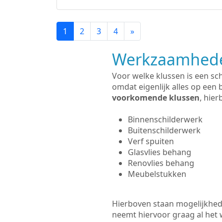
1
2
3
4
»
Werkzaamhede
Voor welke klussen is een sc
omdat eigenlijk alles op een 
voorkomende klussen
, hie
Binnenschilderwerk
Buitenschilderwerk
Verf spuiten
Glasvlies behang
Renovlies behang
Meubelstukken
Hierboven staan mogelijkhede
neemt hiervoor graag al het