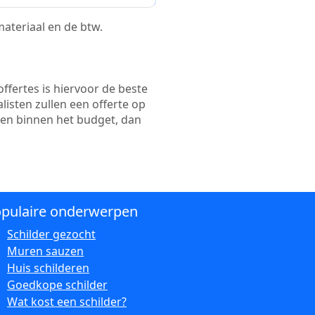
 materiaal en de btw.
ffertes is hiervoor de beste
alisten zullen een offerte op
ten binnen het budget, dan
pulaire onderwerpen
Schilder gezocht
Muren sauzen
Huis schilderen
Goedkope schilder
Wat kost een schilder?