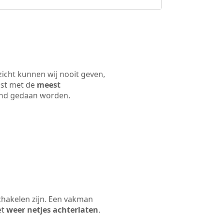
zicht kunnen wij nooit geven,
ijst met de
meest
 land gedaan worden.
chakelen zijn. Een vakman
et
weer netjes achterlaten
.