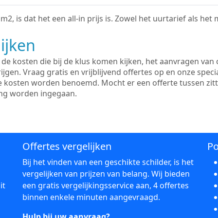
2, is dat het een all-in prijs is. Zowel het uurtarief als het
ijken
e kosten die bij de klus komen kijken, het aanvragen van o
ijgen. Vraag gratis en vrijblijvend offertes op en onze speci
le kosten worden benoemd. Mocht er een offerte tussen zit
ing worden ingegaan.
Offertes vergelijken
Po
Bij het vinden van een geschikte schilder, is het
vergelijken van prijzen van belang. Wij bieden
it
een gratis vergelijkingsservice aan, 4 offertes
binnen enkele minuten aangevraagd.
Hulp bij uw aanvraag?