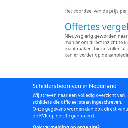
Het voordeel van de prijs per m
Offertes vergel
Nieuwsgierig geworden naar d
manier om direct inzicht te kr
maat maken, hierin zullen al
kan er verder op de aanbied
Schildersbedrijven in Nederland
Wij streven naar een volledig overzicht van
schilders die officieel staan ingeschreven.
Onze gegevens worden dan ook direct vanu
de KVK op de site genoteerd.
Ook vermelding op onze site?