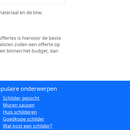
 materiaal en de btw.
ffertes is hiervoor de beste
alisten zullen een offerte op
ten binnen het budget, dan
pulaire onderwerpen
Schilder gezocht
Muren sauzen
Huis schilderen
Goedkope schilder
Wat kost een schilder?