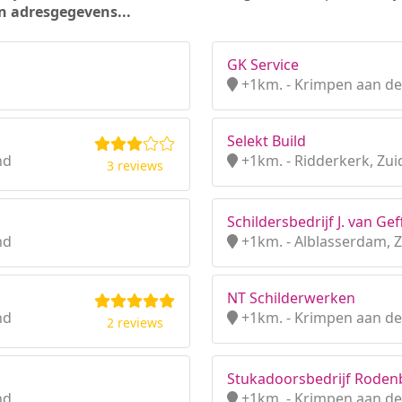
n adresgegevens...
GK Service
+1km. - Krimpen aan de 
Selekt Build
nd
+1km. - Ridderkerk, Zui
3 reviews
Schildersbedrijf J. van Ge
nd
+1km. - Alblasserdam, 
NT Schilderwerken
nd
+1km. - Krimpen aan de 
2 reviews
Stukadoorsbedrijf Roden
nd
+1km. - Krimpen aan de 