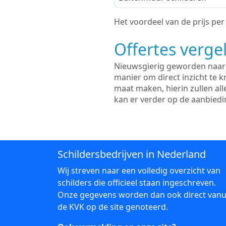
Het voordeel van de prijs per m
Offertes vergel
Nieuwsgierig geworden naar d
manier om direct inzicht te kr
maat maken, hierin zullen al
kan er verder op de aanbied
Schildersbedrijven in Nederland
Wij streven naar een volledig overzicht van
schilders die officieel staan ingeschreven.
Onze gegevens worden dan ook direct vanu
de KVK op de site genoteerd.