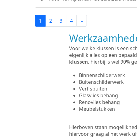
1
2
3
4
»
Werkzaamhede
Voor welke klussen is een sc
eigenlijk alles op een bepaald
klussen
, hierbij is wel 90%
Binnenschilderwerk
Buitenschilderwerk
Verf spuiten
Glasvlies behang
Renovlies behang
Meubelstukken
Hierboven staan mogelijkhede
hiervoor graag al het werk 