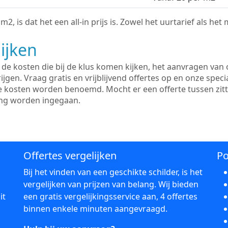
2, is dat het een all-in prijs is. Zowel het uurtarief als het
ijken
e kosten die bij de klus komen kijken, het aanvragen van o
ijgen. Vraag gratis en vrijblijvend offertes op en onze speci
le kosten worden benoemd. Mocht er een offerte tussen zit
ing worden ingegaan.
Offertes vergelijken
Po
Bij het vinden van een geschikte schilder, is het
vergelijken van prijzen van belang. Wij bieden
it
een gratis vergelijkingsservice aan, 4 offertes
binnen enkele minuten aangevraagd.