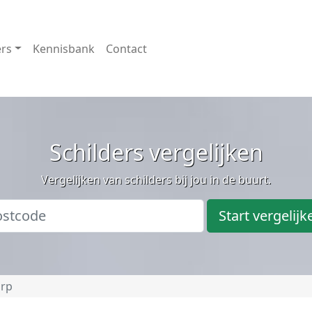
ers
Kennisbank
Contact
Schilders vergelijken
Vergelijken van schilders bij jou in de buurt.
Start vergelijk
rp