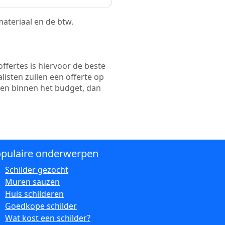
 materiaal en de btw.
ffertes is hiervoor de beste
alisten zullen een offerte op
ten binnen het budget, dan
pulaire onderwerpen
Schilder gezocht
Muren sauzen
Huis schilderen
Goedkope schilder
Wat kost een schilder?