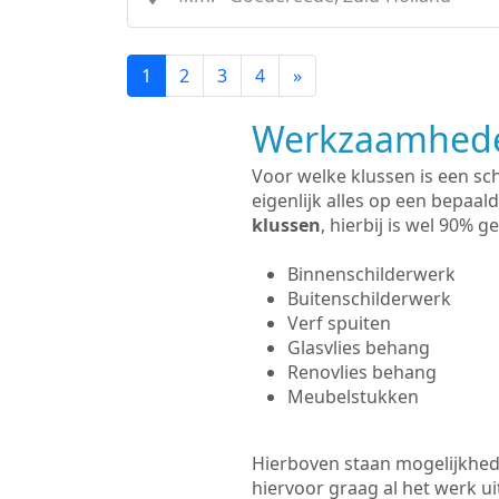
1
2
3
4
»
Werkzaamhede
Voor welke klussen is een sc
eigenlijk alles op een bepaald
klussen
, hierbij is wel 90%
Binnenschilderwerk
Buitenschilderwerk
Verf spuiten
Glasvlies behang
Renovlies behang
Meubelstukken
Hierboven staan mogelijkhed
hiervoor graag al het werk 