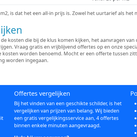
2, is dat het een all-in prijs is. Zowel het uurtarief als het
ijken
e kosten die bij de klus komen kijken, het aanvragen van o
ijgen. Vraag gratis en vrijblijvend offertes op en onze speci
le kosten worden benoemd. Mocht er een offerte tussen zit
ing worden ingegaan.
Offertes vergelijken
Po
Bij het vinden van een geschikte schilder, is het
vergelijken van prijzen van belang. Wij bieden
it
een gratis vergelijkingsservice aan, 4 offertes
binnen enkele minuten aangevraagd.