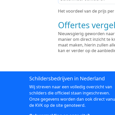
Het voordeel van de prijs per m
Offertes vergel
Nieuwsgierig geworden naar d
manier om direct inzicht te kr
maat maken, hierin zullen al
kan er verder op de aanbied
Schildersbedrijven in Nederland
Wij streven naar een volledig overzicht van
schilders die officieel staan ingeschreven.
Onze gegevens worden dan ook direct vanu
de KVK op de site genoteerd.