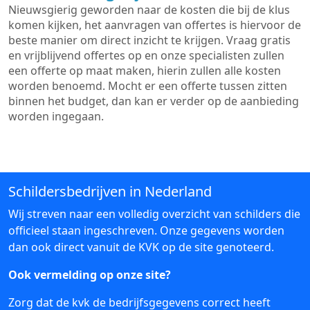
Nieuwsgierig geworden naar de kosten die bij de klus
komen kijken, het aanvragen van offertes is hiervoor de
beste manier om direct inzicht te krijgen. Vraag gratis
en vrijblijvend offertes op en onze specialisten zullen
een offerte op maat maken, hierin zullen alle kosten
worden benoemd. Mocht er een offerte tussen zitten
binnen het budget, dan kan er verder op de aanbieding
worden ingegaan.
Schildersbedrijven in Nederland
Wij streven naar een volledig overzicht van schilders die
officieel staan ingeschreven. Onze gegevens worden
dan ook direct vanuit de KVK op de site genoteerd.
Ook vermelding op onze site?
Zorg dat de kvk de bedrijfsgegevens correct heeft