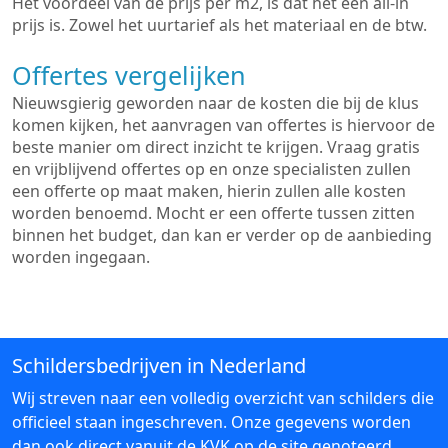
Het voordeel van de prijs per m2, is dat het een all-in
prijs is. Zowel het uurtarief als het materiaal en de btw.
Offertes vergelijken
Nieuwsgierig geworden naar de kosten die bij de klus
komen kijken, het aanvragen van offertes is hiervoor de
beste manier om direct inzicht te krijgen. Vraag gratis
en vrijblijvend offertes op en onze specialisten zullen
een offerte op maat maken, hierin zullen alle kosten
worden benoemd. Mocht er een offerte tussen zitten
binnen het budget, dan kan er verder op de aanbieding
worden ingegaan.
Schildersbedrijven in Nederland
Wij streven naar een volledig overzicht van schilders die
officieel staan ingeschreven. Onze gegevens worden
dan ook direct vanuit de KVK op de site genoteerd.