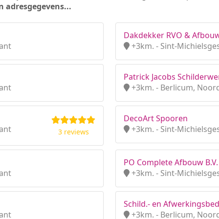
n adresgegevens...
Dakdekker RVO & Afbou
ant
+3km. - Sint-Michielsge
Patrick Jacobs Schilderw
ant
+3km. - Berlicum, Noor
DecoArt Spooren
ant
+3km. - Sint-Michielsge
3 reviews
PO Complete Afbouw B.V.
ant
+3km. - Sint-Michielsge
Schild.- en Afwerkingsbedr
ant
+3km. - Berlicum, Noor