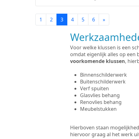
1
2
3
4
5
6
»
Werkzaamhede
Voor welke klussen is een sc
omdat eigenlijk alles op een 
voorkomende klussen
, hie
Binnenschilderwerk
Buitenschilderwerk
Verf spuiten
Glasvlies behang
Renovlies behang
Meubelstukken
Hierboven staan mogelijkhed
hiervoor graag al het werk 