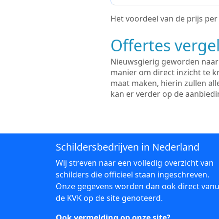
Het voordeel van de prijs per m
Offertes vergel
Nieuwsgierig geworden naar d
manier om direct inzicht te kr
maat maken, hierin zullen al
kan er verder op de aanbied
Schildersbedrijven in Nederland
Wij streven naar een volledig overzicht van
schilders die officieel staan ingeschreven.
Onze gegevens worden dan ook direct vanu
de KVK op de site genoteerd.
Ook vermelding op onze site?