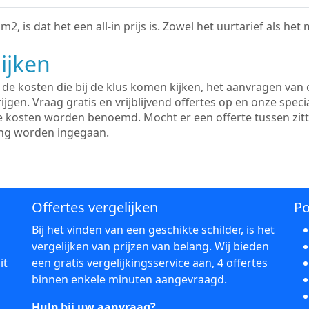
2, is dat het een all-in prijs is. Zowel het uurtarief als het
ijken
e kosten die bij de klus komen kijken, het aanvragen van o
ijgen. Vraag gratis en vrijblijvend offertes op en onze speci
le kosten worden benoemd. Mocht er een offerte tussen zit
ing worden ingegaan.
Offertes vergelijken
Po
Bij het vinden van een geschikte schilder, is het
vergelijken van prijzen van belang. Wij bieden
it
een gratis vergelijkingsservice aan, 4 offertes
binnen enkele minuten aangevraagd.
Hulp bij uw aanvraag?