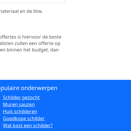
 materiaal en de btw.
ffertes is hiervoor de beste
alisten zullen een offerte op
ten binnen het budget, dan
pulaire onderwerpen
Schilder gezocht
Muren sauzen
Huis schilderen
Goedkope schilder
Wat kost een schilder?