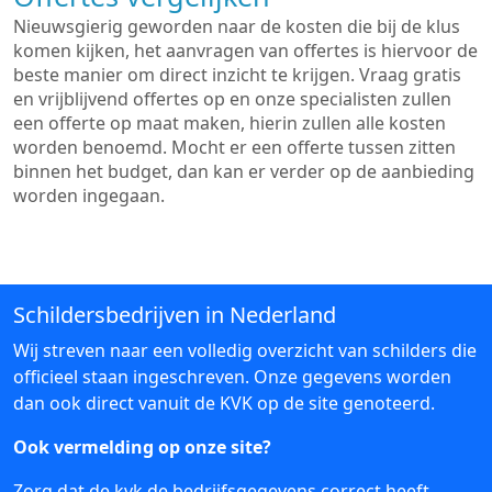
Nieuwsgierig geworden naar de kosten die bij de klus
komen kijken, het aanvragen van offertes is hiervoor de
beste manier om direct inzicht te krijgen. Vraag gratis
en vrijblijvend offertes op en onze specialisten zullen
een offerte op maat maken, hierin zullen alle kosten
worden benoemd. Mocht er een offerte tussen zitten
binnen het budget, dan kan er verder op de aanbieding
worden ingegaan.
Schildersbedrijven in Nederland
Wij streven naar een volledig overzicht van schilders die
officieel staan ingeschreven. Onze gegevens worden
dan ook direct vanuit de KVK op de site genoteerd.
Ook vermelding op onze site?
Zorg dat de kvk de bedrijfsgegevens correct heeft