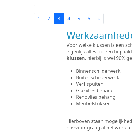
1
2
3
4
5
6
»
Werkzaamhede
Voor welke klussen is een sc
eigenlijk alles op een bepaald
klussen
, hierbij is wel 90%
Binnenschilderwerk
Buitenschilderwerk
Verf spuiten
Glasvlies behang
Renovlies behang
Meubelstukken
Hierboven staan mogelijkhed
hiervoor graag al het werk 