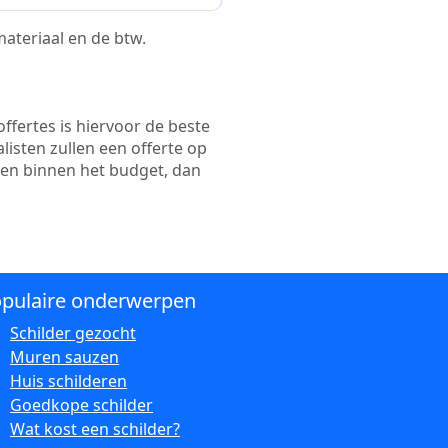
 materiaal en de btw.
ffertes is hiervoor de beste
alisten zullen een offerte op
ten binnen het budget, dan
pulaire onderwerpen
Schilder gezocht
Muren sauzen
Huis schilderen
Goedkope schilder
Wat kost een schilder?