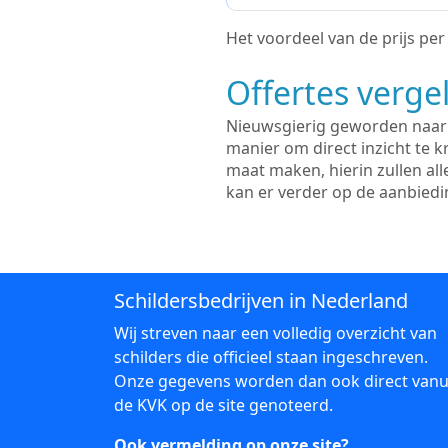
Het voordeel van de prijs per m
Offertes vergel
Nieuwsgierig geworden naar d
manier om direct inzicht te kr
maat maken, hierin zullen al
kan er verder op de aanbied
Schildersbedrijven in Nederland
Wij streven naar een volledig overzicht van
schilders die officieel staan ingeschreven.
Onze gegevens worden dan ook direct vanu
de KVK op de site genoteerd.
Ook vermelding op onze site?