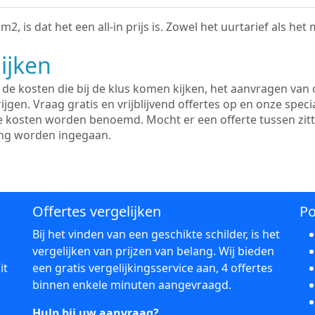
2, is dat het een all-in prijs is. Zowel het uurtarief als het
ijken
e kosten die bij de klus komen kijken, het aanvragen van o
ijgen. Vraag gratis en vrijblijvend offertes op en onze speci
le kosten worden benoemd. Mocht er een offerte tussen zit
ing worden ingegaan.
Offertes vergelijken
Po
Bij het vinden van een geschikte schilder, is het
vergelijken van prijzen van belang. Wij bieden
it
een gratis vergelijkingsservice aan, 4 offertes
binnen enkele minuten aangevraagd.
Hulp bij uw aanvraag?