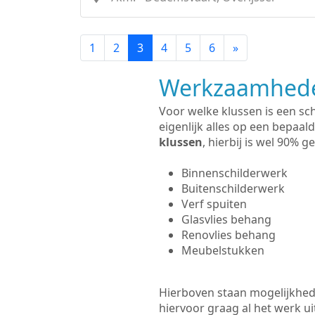
1
2
3
4
5
6
»
Werkzaamhede
Voor welke klussen is een sc
eigenlijk alles op een bepaald
klussen
, hierbij is wel 90%
Binnenschilderwerk
Buitenschilderwerk
Verf spuiten
Glasvlies behang
Renovlies behang
Meubelstukken
Hierboven staan mogelijkhede
hiervoor graag al het werk 