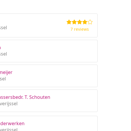
sel
7 reviews
n
sel
meijer
sel
sersbedr. T. Schouten
erijssel
ilderwerken
erijssel