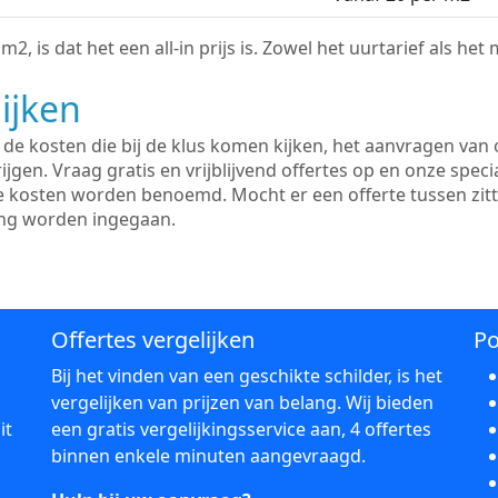
2, is dat het een all-in prijs is. Zowel het uurtarief als het
ijken
e kosten die bij de klus komen kijken, het aanvragen van o
ijgen. Vraag gratis en vrijblijvend offertes op en onze speci
le kosten worden benoemd. Mocht er een offerte tussen zit
ing worden ingegaan.
Offertes vergelijken
Po
Bij het vinden van een geschikte schilder, is het
vergelijken van prijzen van belang. Wij bieden
it
een gratis vergelijkingsservice aan, 4 offertes
binnen enkele minuten aangevraagd.