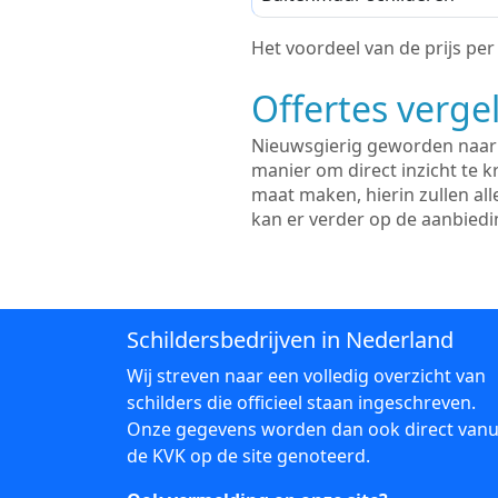
Het voordeel van de prijs per m
Offertes vergel
Nieuwsgierig geworden naar d
manier om direct inzicht te kr
maat maken, hierin zullen al
kan er verder op de aanbied
Schildersbedrijven in Nederland
Wij streven naar een volledig overzicht van
schilders die officieel staan ingeschreven.
Onze gegevens worden dan ook direct vanu
de KVK op de site genoteerd.