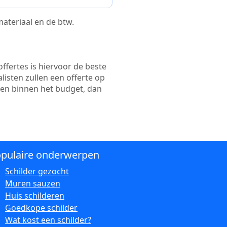
 materiaal en de btw.
ffertes is hiervoor de beste
alisten zullen een offerte op
ten binnen het budget, dan
pulaire onderwerpen
Schilder gezocht
Muren sauzen
Huis schilderen
Goedkope schilder
Wat kost een schilder?