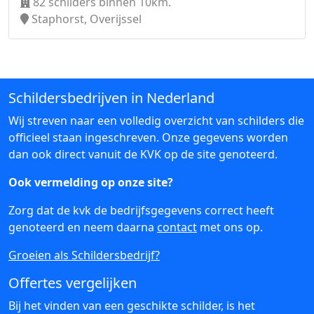
82 schilders binnen 10km.
Staphorst, Overijssel
Schildersbedrijven in Nederland
Wij streven naar een volledig overzicht van schilders die
officieel staan ingeschreven. Onze gegevens worden
dan ook direct vanuit de KVK op de site genoteerd.
Ook vermelding op onze site?
Zorg dat de kvk de bedrijfsgegevens correct heeft
genoteerd en neem daarna
contact
met ons op.
Groeien als Schildersbedrijf?
Offertes vergelijken
Bij het vinden van een geschikte schilder, is het