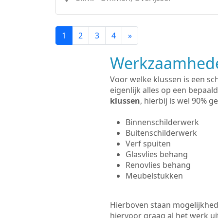
1
2
3
4
»
Werkzaamhede
Voor welke klussen is een sch
eigenlijk alles op een bepaald
klussen
, hierbij is wel 90%
Binnenschilderwerk
Buitenschilderwerk
Verf spuiten
Glasvlies behang
Renovlies behang
Meubelstukken
Hierboven staan mogelijkhede
hiervoor graag al het werk 