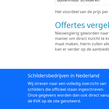
Buitenmuur schilderen
Het voordeel van de prijs per m
Offertes vergel
Nieuwsgierig geworden naar d
manier om direct inzicht te kr
maat maken, hierin zullen al
kan er verder op de aanbied
Schildersbedrijven in Nederland
Wij streven naar een volledig overzicht van
schilders die officieel staan ingeschreven.
Onze gegevens worden dan ook direct vanu
de KVK op de site genoteerd.