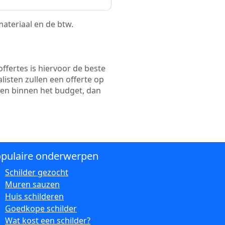
 materiaal en de btw.
ffertes is hiervoor de beste
alisten zullen een offerte op
ten binnen het budget, dan
pulaire onderwerpen
Schilder gezocht
Muren sauzen
Huis schilderen
Goedkope schilder
Wat kost een schilder?