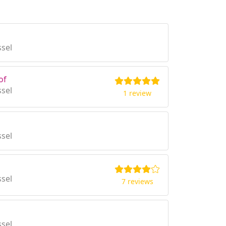
sel
of
sel
1 review
sel
sel
7 reviews
sel