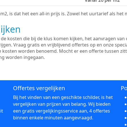
Vanaf 20 per m2
2, is dat het een all-in prijs is. Zowel het uurtarief als het
ijken
e kosten die bij de klus komen kijken, het aanvragen van o
ijgen. Vraag gratis en vrijblijvend offertes op en onze speci
le kosten worden benoemd. Mocht er een offerte tussen zit
ing worden ingegaan.
Offertes vergelijken
Po
Bij het vinden van een geschikte schilder, is het
vergelijken van prijzen van belang. Wij bieden
it
een gratis vergelijkingsservice aan, 4 offertes
binnen enkele minuten aangevraagd.