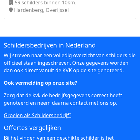
59 schilders binnen 10km.
Hardenberg, Overijssel
Schildersbedrijven in Nederland
Wij streven naar een volledig overzicht van schilders die
officieel staan ingeschreven. Onze gegevens worden
dan ook direct vanuit de KVK op de site genoteerd.
Ook vermelding op onze site?
Zorg dat de kvk de bedrijfsgegevens correct heeft
genoteerd en neem daarna
contact
met ons op.
Groeien als Schildersbedrijf?
Offertes vergelijken
Bij het vinden van een geschikte schilder, is het