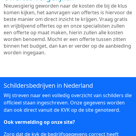
Nieuwsgierig geworden naar de kosten die bij de klus
komen kijken, het aanvragen van offertes is hiervoor de
beste manier om direct inzicht te krijgen. Vraag gratis
en vrijblijvend offertes op en onze specialisten zullen
een offerte op maat maken, hierin zullen alle kosten
worden benoemd. Mocht er een offerte tussen zitten
binnen het budget, dan kan er verder op de aanbieding
worden ingegaan.
Schildersbedrijven in Nederland
Wij streven naar een volledig overzicht van schilders die
officieel staan ingeschreven. Onze gegevens worden
dan ook direct vanuit de KVK op de site genoteerd.
Ook vermelding op onze site?
Zorg dat de kvk de bedrijfsgegevens correct heeft