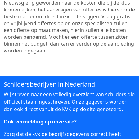
Nieuwsgierig geworden naar de kosten die bij de klus
komen kijken, het aanvragen van offertes is hiervoor de
beste manier om direct inzicht te krijgen. Vraag gratis
en vrijblijvend offertes op en onze specialisten zullen
een offerte op maat maken, hierin zullen alle kosten
worden benoemd. Mocht er een offerte tussen zitten
binnen het budget, dan kan er verder op de aanbieding
worden ingegaan.
Schildersbedrijven in Nederland
Wij streven naar een volledig overzicht van schilders die
officieel staan ingeschreven. Onze gegevens worden
dan ook direct vanuit de KVK op de site genoteerd.
Ook vermelding op onze site?
Zorg dat de kvk de bedrijfsgegevens correct heeft