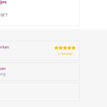
ijns
f !!
erken
3 reviews
rken
burg