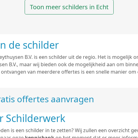
Toon meer schilders in Echt
n de schilder
eythuysen B.V. is een schilder uit de regio. Het is mogelijk 
sen B.V., maar wij bieden ook de mogelijkheid aan om bin
et ontvangen van meerdere offertes is een snelle manier om 
atis offertes aanvragen
r Schilderwerk
n is een schilder in te zetten? Wij zullen een overzicht ge
j naar onze
kennisbank
op het moment dat er meer informa