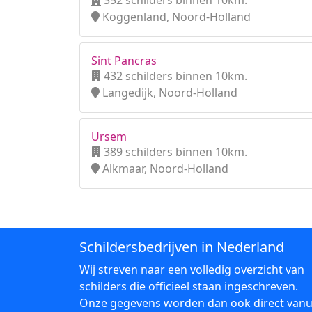
352 schilders binnen 10km.
Koggenland, Noord-Holland
Sint Pancras
432 schilders binnen 10km.
Langedijk, Noord-Holland
Ursem
389 schilders binnen 10km.
Alkmaar, Noord-Holland
Schildersbedrijven in Nederland
Wij streven naar een volledig overzicht van
schilders die officieel staan ingeschreven.
Onze gegevens worden dan ook direct vanu