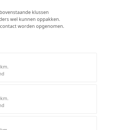
e bovenstaande klussen
lders wel kunnen oppakken.
ig contact worden opgenomen.
0km.
nd
0km.
nd