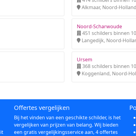
414 schilders binnen 1
Alkmaar, Noord-Hollan
Noord-Scharwoude
451 schilders binnen 1
Langedijk, Noord-Holla
Ursem
368 schilders binnen 1
Koggenland, Noord-Hol
Offertes vergelijken
Po
Bij het vinden van een geschikte schilder, is het
vergelijken van prijzen van belang. Wij bieden
it
een gratis vergelijkingsservice aan, 4 offertes