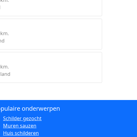
0km.
d
0km.
nd
0km.
land
pulaire onderwerpen
Schilder gezocht
Muren sauzen
Huis schilderen