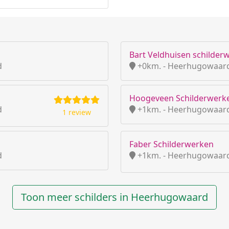
Bart Veldhuisen schilder
d
+0km. - Heerhugowaard
Hoogeveen Schilderwerk
d
+1km. - Heerhugowaard
1 review
Faber Schilderwerken
d
+1km. - Heerhugowaard
Toon meer schilders in Heerhugowaard