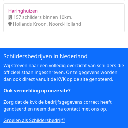
Haringhuizen
157 schilders binnen 10km.
Hollands Kroon, Noord-Holland
Schildersbedrijven in Nederland
Wij streven naar een volledig overzicht van schilders die
officieel staan ingeschreven. Onze gegevens worden
dan ook direct vanuit de KVK op de site genoteerd.
Ook vermelding op onze site?
Zorg dat de kvk de bedrijfsgegevens correct heeft
genoteerd en neem daarna
contact
met ons op.
Groeien als Schildersbedrijf?