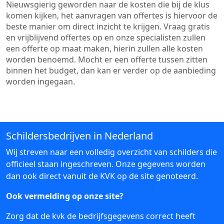
Nieuwsgierig geworden naar de kosten die bij de klus
komen kijken, het aanvragen van offertes is hiervoor de
beste manier om direct inzicht te krijgen. Vraag gratis
en vrijblijvend offertes op en onze specialisten zullen
een offerte op maat maken, hierin zullen alle kosten
worden benoemd. Mocht er een offerte tussen zitten
binnen het budget, dan kan er verder op de aanbieding
worden ingegaan.
Schildersbedrijven in Nederland
Wij streven naar een volledig overzicht van schilders die
officieel staan ingeschreven. Onze gegevens worden
dan ook direct vanuit de KVK op de site genoteerd.
Ook vermelding op onze site?
Zorg dat de kvk de bedrijfsgegevens correct heeft