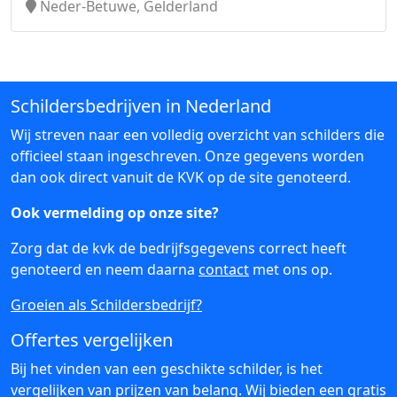
Neder-Betuwe, Gelderland
Schildersbedrijven in Nederland
Wij streven naar een volledig overzicht van schilders die
officieel staan ingeschreven. Onze gegevens worden
dan ook direct vanuit de KVK op de site genoteerd.
Ook vermelding op onze site?
Zorg dat de kvk de bedrijfsgegevens correct heeft
genoteerd en neem daarna
contact
met ons op.
Groeien als Schildersbedrijf?
Offertes vergelijken
Bij het vinden van een geschikte schilder, is het
vergelijken van prijzen van belang. Wij bieden een gratis