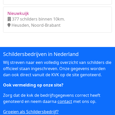
Nieuwkuijk
377 schilders binnen 10km.
Heusden, Noord-Brabant
Schildersbedrijven in Nederland
Wij streven naar een volledig overzicht van schilders die
officieel staan ingeschreven. Onze gegevens worden
dan ook direct vanuit de KVK op de site genoteerd.
Ook vermelding op onze site?
Zorg dat de kvk de bedrijfsgegevens correct heeft
genoteerd en neem daarna
contact
met ons op.
Groeien als Schildersbedrijf?